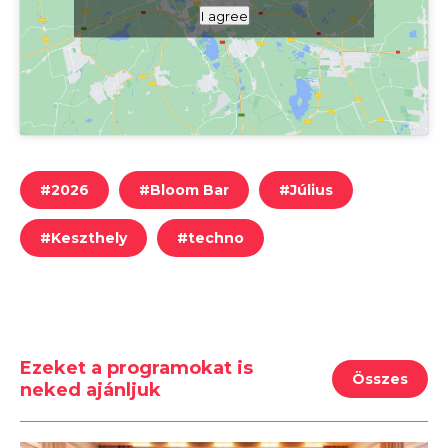
I agree
#
2026
#
Bloom Bar
#
Július
#
Keszthely
#
techno
Ezeket a programokat is
Összes
neked ajánljuk