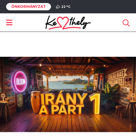
ÖNKORMÁNYZAT
22 °
C