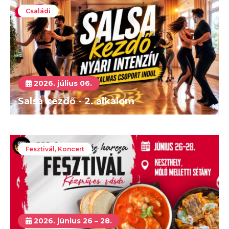
Családi
2026. július 06.
Salsa kezdő - 2. alkalom
Fesztivál, Koncert
2026. június 26 – 28.