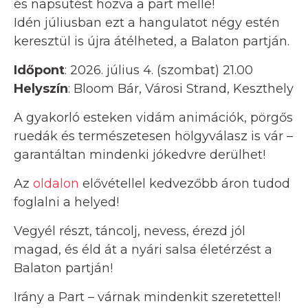
és napsütést hozva a part mellé!
Idén júliusban ezt a hangulatot négy estén
keresztül is újra átélheted, a Balaton partján.
Időpont
: 2026. július 4. (szombat) 21.00
Helyszín
: Bloom Bár, Városi Strand, Keszthely
A gyakorló esteken vidám animációk, pörgős
ruedák és természetesen hölgyválasz is vár –
garantáltan mindenki jókedvre derülhet!
Az
oldalon
elővétellel kedvezőbb áron tudod
foglalni a helyed!
Vegyél részt, táncolj, nevess, érezd jól
magad, és éld át a nyári salsa életérzést a
Balaton partján!
Irány a Part – várnak mindenkit szeretettel!