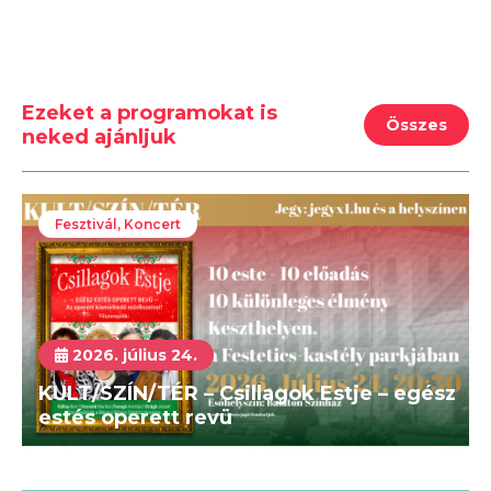
Ezeket a programokat is
Összes
neked ajánljuk
Fesztivál, Koncert
2026. július 24.
KULT/SZÍN/TÉR – Csillagok Estje – egész
estés operett revü