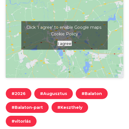
Click 'I agree' to enable Google maps
Cookie Policy
Kattints ide a térkép megjelenítéséhez
I agree
#
2026
#
Augusztus
#
Balaton
#
Balaton-part
#
Keszthely
#
vitorlás