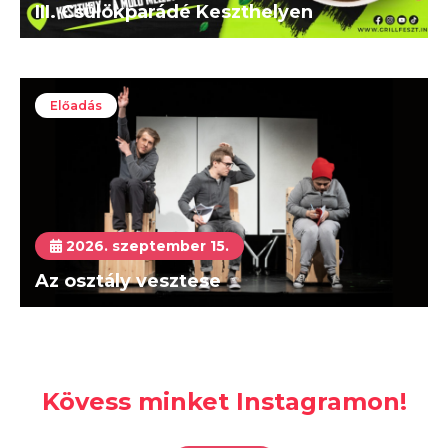
III. Csülökparádé Keszthelyen
Előadás
2026. szeptember 15.
Az osztály vesztese
Kövess minket Instagramon!