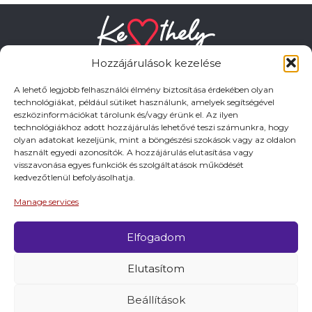
Hozzájárulások kezelése
A lehető legjobb felhasználói élmény biztosítása érdekében olyan
technológiákat, például sütiket használunk, amelyek segítségével
eszközinformációkat tárolunk és/vagy érünk el. Az ilyen
HASZNOS LINKEK
technológiákhoz adott hozzájárulás lehetővé teszi számunkra, hogy
olyan adatokat kezeljünk, mint a böngészési szokások vagy az oldalon
használt egyedi azonosítók. A hozzájárulás elutasítása vagy
Adatkezelési tájékoztató
visszavonása egyes funkciók és szolgáltatások működését
kedvezőtlenül befolyásolhatja.
Impresszum
Manage services
Elfogadom
© 2026 Minden jog fentartva.
Elutasítom
A keszthely.hu KIADÓJA KESZTHELY VÁROS
ÖNKORMÁNYZATA
Beállítások