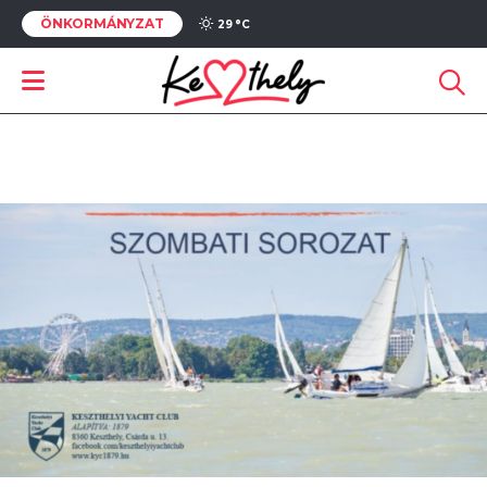
ÖNKORMÁNYZAT
29 °
C