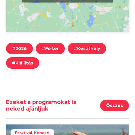
#
2026
#
Fő tér
#
Keszthely
#
Kiállítás
Ezeket a programokat is
Összes
neked ajánljuk
Fesztivál, Koncert