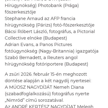
Hírügynökség) Photobank (Prága)
főszerkesztője
Stephane Arnaud az AFP francia
hírügynökség (Párizs) fotó-főszerkesztője
Bácsi Róbert László, fotográfus, a Pictorial
Collective elnöke (Budapest)
Adrian Evans, a Panos Pictures
fotóügynökség (Nagy-Britannia) igazgatója
Szabó Bernadett, a Reuters angol
hírügynökség fotóriportere (Budapest)
A zsűri 2026. február 15-én meghozott
döntése alapján a két nagydíj nyertesei:
A MÚOSZ NAGYDÍJÁT Nemeh Diana
(szabadfoglalkozású) fotográfus nyerte
„Nimród” című sorozatával.
Az ANDRÉ KERTÉSZ NAGYDÍJAT Melegh