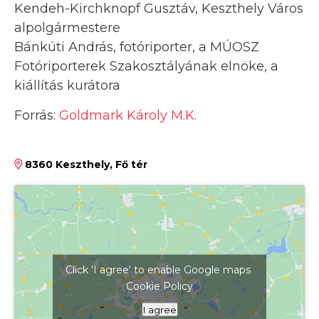
Kendeh-Kirchknopf Gusztáv, Keszthely Város
alpolgármestere
Bánkúti András, fotóriporter, a MÚOSZ
Fotóriporterek Szakosztályának elnöke, a
kiállítás kurátora
Forrás:
Goldmark Károly M.K.
8360 Keszthely, Fő tér
Click 'I agree' to enable Google maps
Cookie Policy
Kattints ide a térkép megjelenítéséhez
I agree