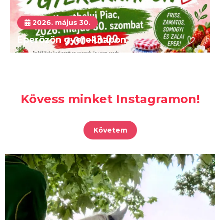
2026. május 30.
Eperözön gyereknapon
Kövess minket Instagramon!
Követem