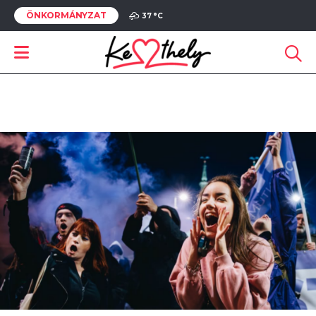
ÖNKORMÁNYZAT
37 °
C