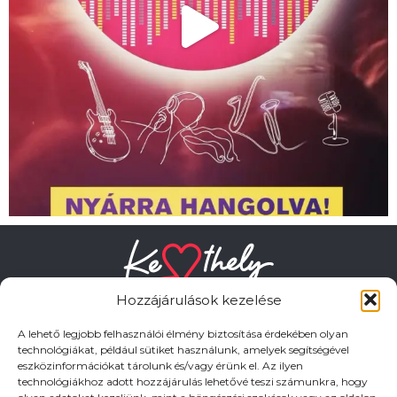
Hozzájárulások kezelése
A lehető legjobb felhasználói élmény biztosítása érdekében olyan
technológiákat, például sütiket használunk, amelyek segítségével
eszközinformációkat tárolunk és/vagy érünk el. Az ilyen
HASZNOS LINKEK
technológiákhoz adott hozzájárulás lehetővé teszi számunkra, hogy