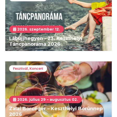
2026. szeptember 12.
Lábujjhegyen - 23. Keszthelyi
Táncpanoráma 2026
Fesztivál, Koncert
2026. július 29 – augusztus 02.
Zalai Borcégér – Keszthelyi Borünnep
2026