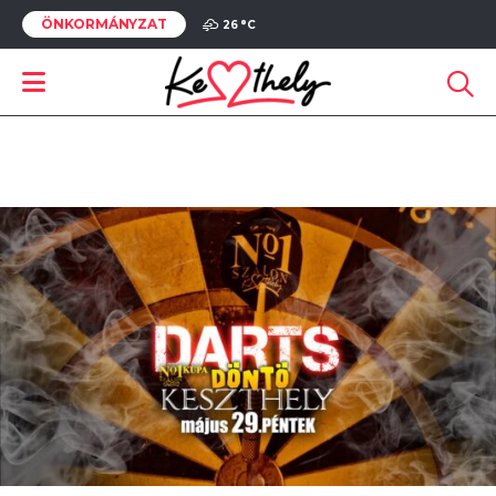
ÖNKORMÁNYZAT
26 °
C