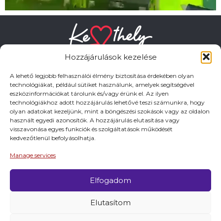
Hozzájárulások kezelése
A lehető legjobb felhasználói élmény biztosítása érdekében olyan
technológiákat, például sütiket használunk, amelyek segítségével
eszközinformációkat tárolunk és/vagy érünk el. Az ilyen
HASZNOS LINKEK
technológiákhoz adott hozzájárulás lehetővé teszi számunkra, hogy
olyan adatokat kezeljünk, mint a böngészési szokások vagy az oldalon
használt egyedi azonosítók. A hozzájárulás elutasítása vagy
Adatkezelési tájékoztató
visszavonása egyes funkciók és szolgáltatások működését
kedvezőtlenül befolyásolhatja.
Impresszum
Manage services
Elfogadom
© 2026 Minden jog fentartva.
Elutasítom
A keszthely.hu KIADÓJA KESZTHELY VÁROS
ÖNKORMÁNYZATA