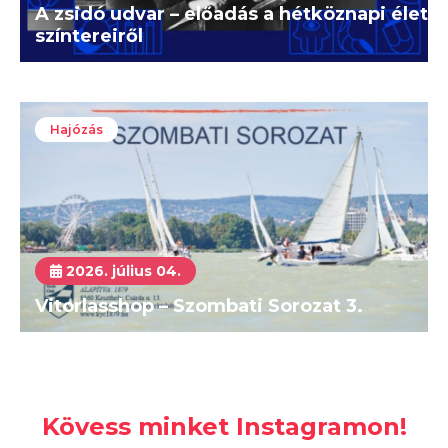
A zsidó udvar – előadás a hétköznapi élet
színtereiről
Hajózás
2026. július 04.
Vitorlasshop – Szombati Sorozat 3.
Kövess minket Instagramon!