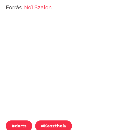
Forrás:
No1 Szalon
#
darts
#
Keszthely