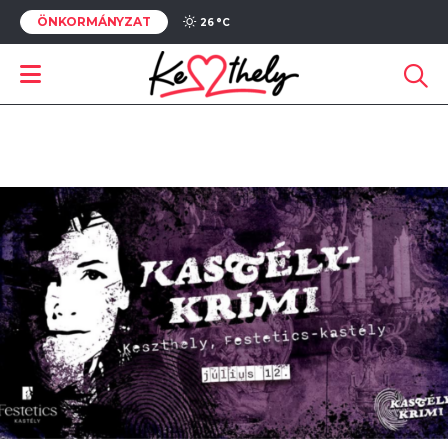
ÖNKORMÁNYZAT
26 °
C