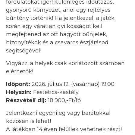
fordulatokat ígér! Különleges időutazás,
gyönyörű környezet, ahol egy rejtélyes
bűntény történik! Ha jelentkezel, a játék
során egy váratlan gyilkosságot kell
megfejtened az ott hagyott bűnjelek,
bizonyítékok és a csavaros észjárásod
segítségével!
Vigyázz, a helyek csak korlátozott számban
elérhetők!
Időpont:
2026. július 12. (vasárnap) 19.00
Helyszín:
Festetics-kastély
Részvételi díj:
18 900,-Ft/fő
Jelentkezni egyénileg vagy barátokkal
közösen is lehet!
A játékban 14 éven felüliek vehetnek részt!