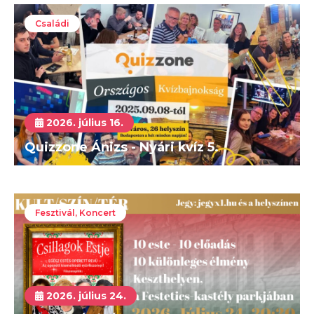
Családi
2026. július 16.
Quizzone Ánizs - Nyári kvíz 5.
Fesztivál, Koncert
2026. július 24.