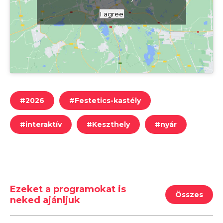
Kattints ide a térkép megjelenítéséhez
I agree
#
2026
#
Festetics-kastély
#
interaktív
#
Keszthely
#
nyár
Ezeket a programokat is
Összes
neked ajánljuk