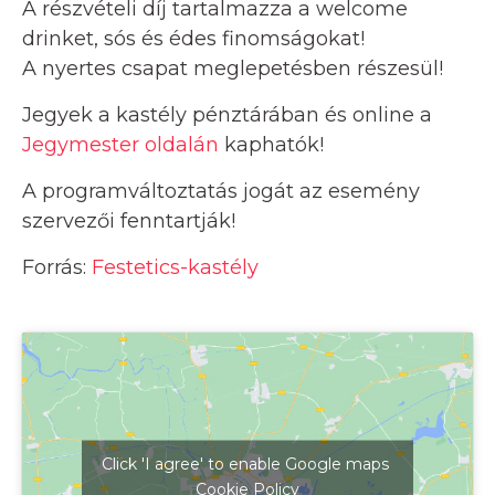
A részvételi díj tartalmazza a welcome
drinket, sós és édes finomságokat!
A nyertes csapat meglepetésben részesül!
Jegyek a kastély pénztárában és online a
Jegymester oldalán
kaphatók!
A programváltoztatás jogát az esemény
szervezői fenntartják!
Forrás:
Festetics-kastély
Click 'I agree' to enable Google maps
Cookie Policy