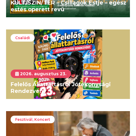
KULT/SZÍN/TÉR – Csillagok Estje – egész
estés operett revü
Családi
2026. augusztus 23.
Felelős Állattartásról Jótékonysági
Rendezvény
Fesztivál, Koncert