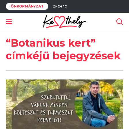
ÖNKORMÁNYZAT
24 °
C
“Botanikus kert”
címkéjű bejegyzések