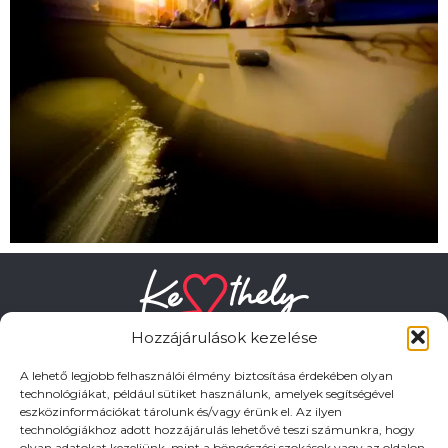
Hozzájárulások kezelése
A lehető legjobb felhasználói élmény biztosítása érdekében olyan
technológiákat, például sütiket használunk, amelyek segítségével
eszközinformációkat tárolunk és/vagy érünk el. Az ilyen
HASZNOS LINKEK
technológiákhoz adott hozzájárulás lehetővé teszi számunkra, hogy
olyan adatokat kezeljünk, mint a böngészési szokások vagy az oldalon