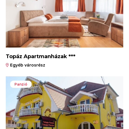
Topáz Apartmanházak ***
Egyéb városrész
Panzió