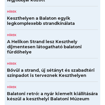
legjobbjai között
HÍREK
Keszthelyen a Balaton egyik
legkomplexebb strandkínálata
HÍREK
A Helikon Strand lesz Keszthely
díjmentesen látogatható balatoni
fürdőhelye
HÍREK
Bővül a strand, új sétányt és szabadtéri
színpadot is terveznek Keszthelyen
HÍREK
Balatoni retró: a nyár kiemelt kiállítására
készül a keszthelyi Balatoni Múzeum