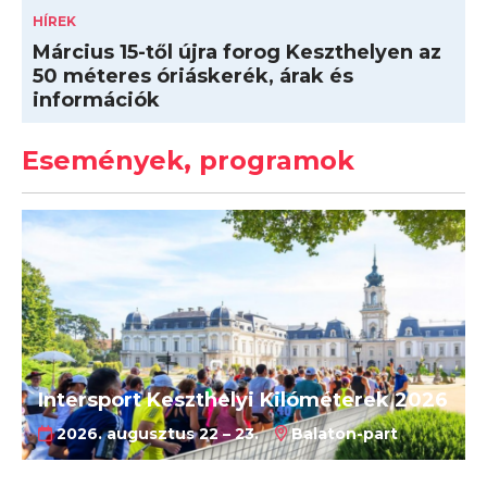
HÍREK
Március 15-től újra forog Keszthelyen az
50 méteres óriáskerék, árak és
információk
Események, programok
Intersport Keszthelyi Kilóméterek 2026
2026. augusztus 22 – 23.
Balaton-part