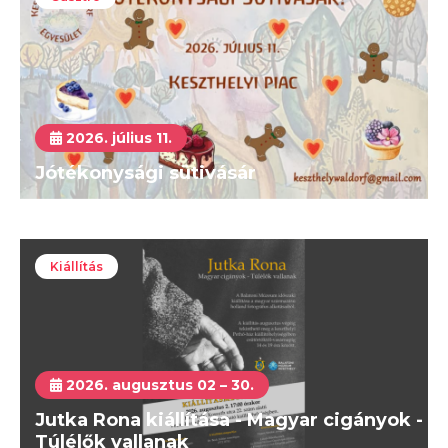
2026. július 11.
Jótékonysági sütivásár
Kiállítás
2026. augusztus 02 – 30.
Jutka Rona kiállítása - Magyar cigányok -
Túlélők vallanak