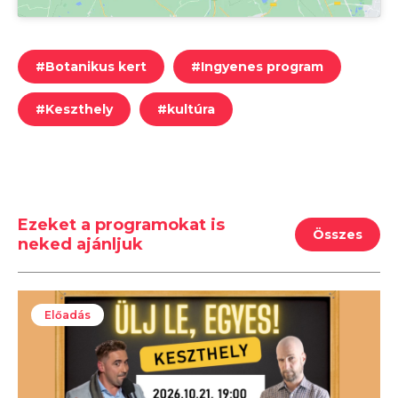
#
Botanikus kert
#
Ingyenes program
#
Keszthely
#
kultúra
Ezeket a programokat is
Összes
neked ajánljuk
Előadás