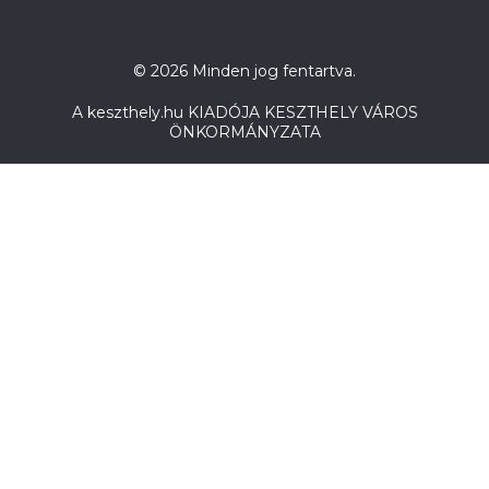
© 2026 Minden jog fentartva.
A keszthely.hu KIADÓJA KESZTHELY VÁROS
ÖNKORMÁNYZATA