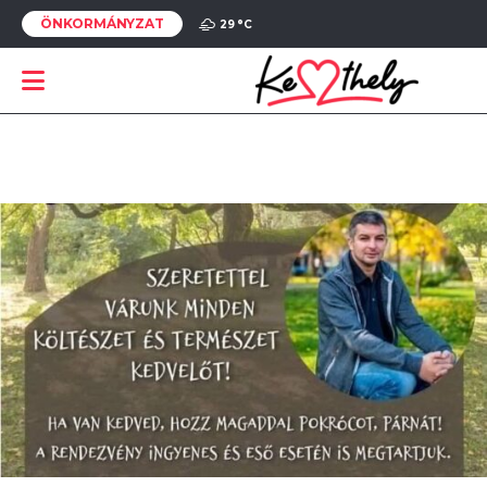
ÖNKORMÁNYZAT
29 °
C