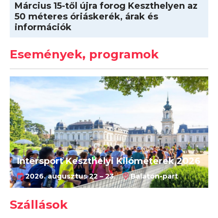
Március 15-től újra forog Keszthelyen az
50 méteres óriáskerék, árak és
információk
Események, programok
Intersport Keszthelyi Kilóméterek 2026
2026. augusztus 22 – 23.
Balaton-part
Szállások