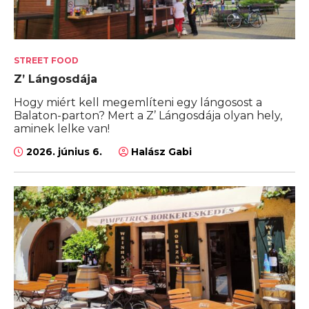
STREET FOOD
Z’ Lángosdája
Hogy miért kell megemlíteni egy lángosost a
Balaton-parton? Mert a Z’ Lángosdája olyan hely,
aminek lelke van!
2026. június 6.
Halász Gabi