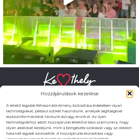
Hozzájárulások kezelése
A lehető legjobb felhasználói élmény biztosítása érdekében olyan
technológiákat, például sütiket használunk, amelyek segítségével
eszközinformációkat tárolunk és/vagy érünk el. Az ilyen
HASZNOS LINKEK
technológiákhoz adott hozzájárulás lehetővé teszi számunkra, hogy
olyan adatokat kezeljünk, mint a böngészési szokások vagy az oldalon
használt egyedi azonosítók. A hozzájárulás elutasítása vagy
Adatkezelési tájékoztató
visszavonása egyes funkciók és szolgáltatások működését