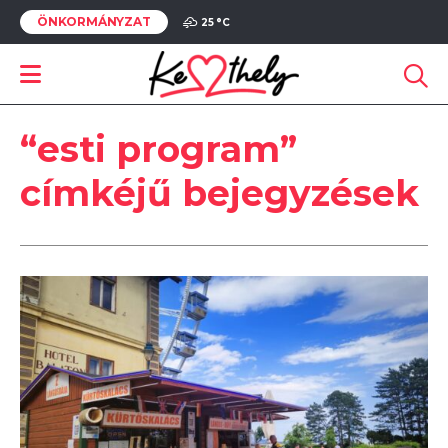
ÖNKORMÁNYZAT
25 °
C
“esti program”
címkéjű bejegyzések