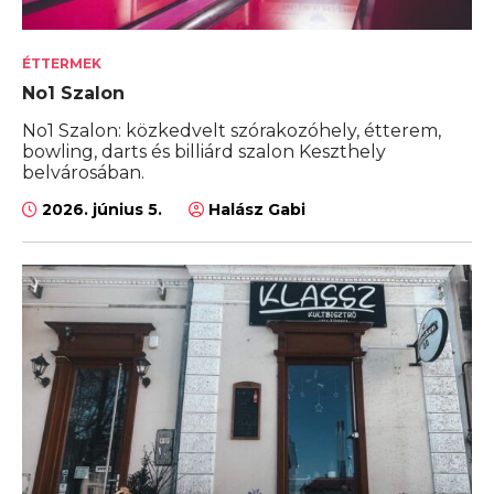
ÉTTERMEK
No1 Szalon
No1 Szalon: közkedvelt szórakozóhely, étterem,
bowling, darts és billiárd szalon Keszthely
belvárosában.
2026. június 5.
Halász Gabi