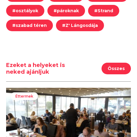
#
osztályok
#
pároknak
#
Strand
#
szabad téren
#
Z' Lángosdája
Ezeket a helyeket is
Összes
neked ajánljuk
Éttermek