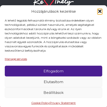
Hozzájárulások kezelése
A lehető legjobb felhasználói élmény biztosítása érdekében olyan
technológiákat, például sütiket használunk, amelyek segítségével
eszközinformációkat tárolunk és/vagy érünk el. Az ilyen
HASZNOS LINKEK
technológiákhoz adott hozzájárulás lehetővé teszi számunkra, hogy
olyan adatokat kezeljünk, mint a böngészési szokások vagy az oldalon
használt egyedi azonosítók. A hozzájárulás elutasítása vagy
Adatkezelési tájékoztató
visszavonása egyes funkciók és szolgáltatások működését
kedvezőtlenül befolyásolhatja.
Impresszum
Manage services
Elfogadom
© 2026 Minden jog fentartva.
Elutasítom
A keszthely.hu KIADÓJA KESZTHELY VÁROS
ÖNKORMÁNYZATA
Beállítások
Cookie Policy
Privacy Statement
Látnivalók
Programok
Szállások