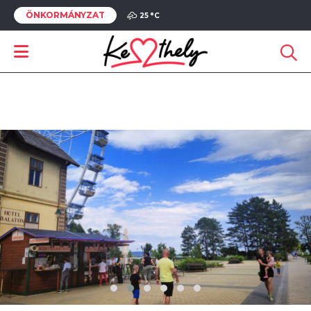
ÖNKORMÁNYZAT
25 °
C