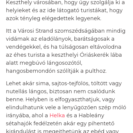
Keszthely városában, hogy úgy szolgálja ki a
helyieket és az ide látogató turistákat, hogy
azok tényleg elégedettek legyenek.
Itt a Városi Strand szomszédságában mindig
vidámak az eladólányok, barátságosak a
vendégekkel, és ha túlságosan eltávolodna
az éhes turista a keszthelyi Óriáskerék lába
alatt megbúvó lángosozótól,
hangosbemondón szólítják a pulthoz.
Lehet akár sima, sajtos-tejfölös, töltött vagy
nutellás lángos, biztosan nem csalódunk
benne. Helyben is elfogyaszthatjuk, vagy
elindulhatunk vele a lenyűgözően szép móló
irányába, ahol a
Helka
és a Hableány
sétahajók fedélzetén akár egy pihentető
kirándulást is megejthetünk az ebéd vagy