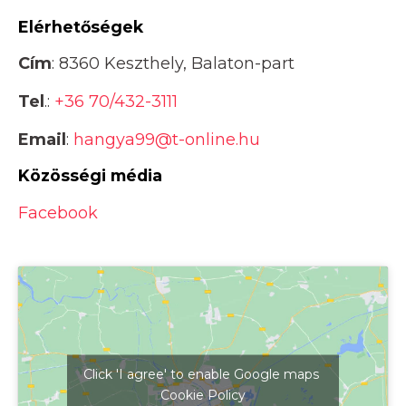
Elérhetőségek
Cím
: 8360 Keszthely, Balaton-part
Tel
.:
+36 70/432-3111
Email
:
hangya99@t-online.hu
Közösségi média
Facebook
Click 'I agree' to enable Google maps
Cookie Policy
Kattints ide a térkép megjelenítéséhez