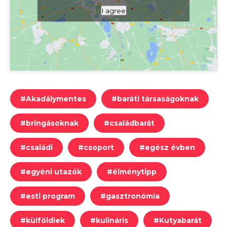
I agree
#
Akadálymentes
#
baráti társaságoknak
#
bringásoknak
#
családbarát
#
családi
#
csoport
#
egész évben
#
egyéni utazók
#
élménytipp
#
esti program
#
gasztronómia
#
külföldiek
#
kulináris
#
Kutyabarát