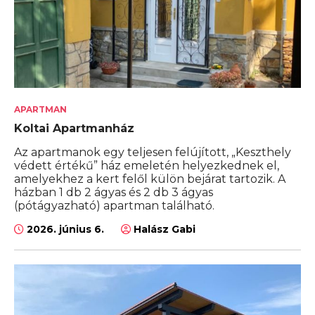
APARTMAN
Koltai Apartmanház
Az apartmanok egy teljesen felújított, „Keszthely
védett értékű” ház emeletén helyezkednek el,
amelyekhez a kert felől külön bejárat tartozik. A
házban 1 db 2 ágyas és 2 db 3 ágyas
(pótágyazható) apartman található.
2026. június 6.
Halász Gabi