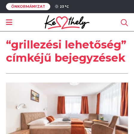
ÖNKORMÁNYZAT
23 °
C
“grillezési lehetőség”
címkéjű bejegyzések