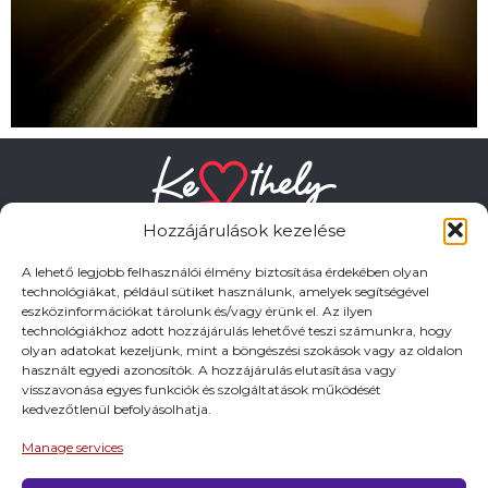
Hozzájárulások kezelése
A lehető legjobb felhasználói élmény biztosítása érdekében olyan
technológiákat, például sütiket használunk, amelyek segítségével
eszközinformációkat tárolunk és/vagy érünk el. Az ilyen
HASZNOS LINKEK
technológiákhoz adott hozzájárulás lehetővé teszi számunkra, hogy
olyan adatokat kezeljünk, mint a böngészési szokások vagy az oldalon
használt egyedi azonosítók. A hozzájárulás elutasítása vagy
Adatkezelési tájékoztató
visszavonása egyes funkciók és szolgáltatások működését
kedvezőtlenül befolyásolhatja.
Impresszum
Manage services