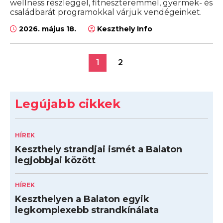
wellness részleggel, fitneszteremmel, gyermek- és
családbarát programokkal várjuk vendégeinket.
2026. május 18.
Keszthely Info
1
2
Legújabb cikkek
HÍREK
Keszthely strandjai ismét a Balaton
legjobbjai között
HÍREK
Keszthelyen a Balaton egyik
legkomplexebb strandkínálata