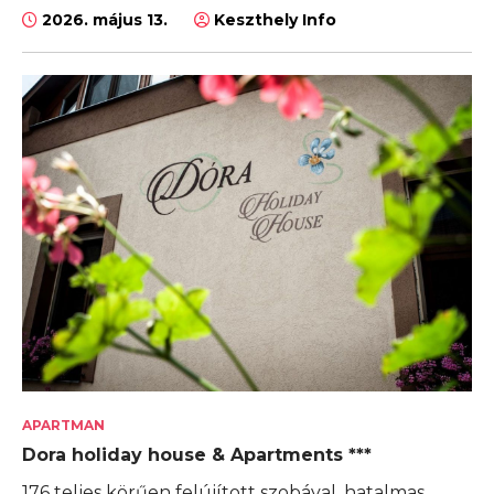
2026. május 13.
Keszthely Info
APARTMAN
Dora holiday house & Apartments ***
176 teljes körűen felújított szobával, hatalmas