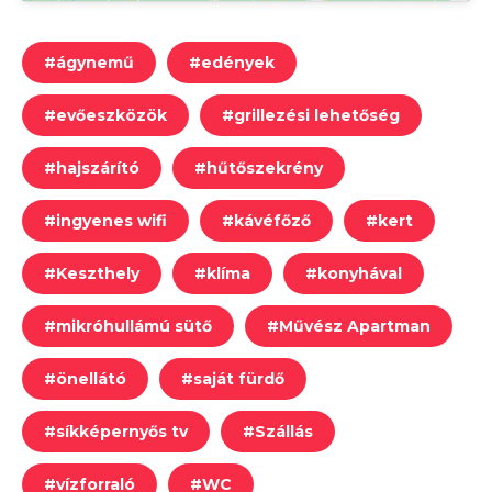
#
ágynemű
#
edények
#
evőeszközök
#
grillezési lehetőség
#
hajszárító
#
hűtőszekrény
#
ingyenes wifi
#
kávéfőző
#
kert
#
Keszthely
#
klíma
#
konyhával
#
mikróhullámú sütő
#
Művész Apartman
#
önellátó
#
saját fürdő
#
síkképernyős tv
#
Szállás
#
vízforraló
#
WC