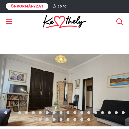
ÖNKORMÁNYZAT
30 °
C