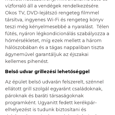
vízforraló áll a vendégek rendelkezésére.
Okos TV, DVD-lejátszó rengeteg filmmel
társítva, ingyenes Wi-Fi és rengeteg könyv
teszi még kényelmesebbé a nyaralást. Télen
fűtés, nyáron légkondicionálás szabályozza a
hőmérsékletet, míg ezek mellett a három
hálószobában és a tágas nappaliban tiszta
ágyneművel garantáljuk az éjszakai
kellemes pihenést.
Belső udvar grillezési lehetőséggel
Az épület belső udvarán felszerelt, szénnel
ellátott grill szolgál egyaránt családoknak,
pároknak és baráti társaságoknak
programként. Ugyanitt fedett kerékpár-
elhelyezést is tudunk biztosítani és