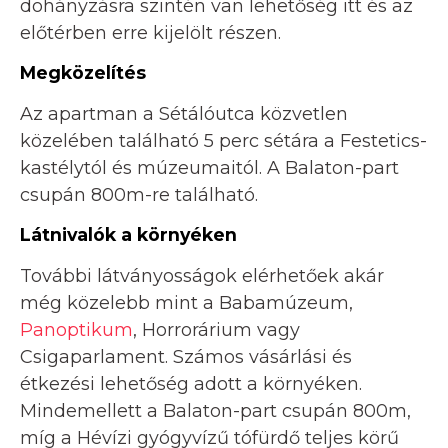
dohányzásra szintén van lehetőség itt és az
előtérben erre kijelölt részen.
Megközelítés
Az apartman a Sétálóutca közvetlen
közelében található 5 perc sétára a Festetics-
kastélytól és múzeumaitól. A Balaton-part
csupán 800m-re található.
Látnivalók a környéken
További látványosságok elérhetőek akár
még közelebb mint a Babamúzeum,
Panoptikum
, Horrorárium vagy
Csigaparlament. Számos vásárlási és
étkezési lehetőség adott a környéken.
Mindemellett a Balaton-part csupán 800m,
míg a Hévízi gyógyvízű tófürdő teljes körű