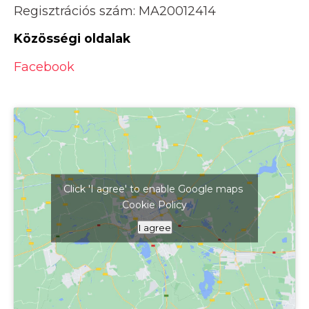
Regisztrációs szám: MA20012414
Közösségi oldalak
Facebook
Click 'I agree' to enable Google maps
Cookie Policy
Kattints ide a térkép megjelenítéséhez
I agree