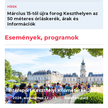
HÍREK
Március 15-től újra forog Keszthelyen az
50 méteres óriáskerék, árak és
információk
Események, programok
Intersport Keszthelyi Kilóméterek 2026
2026. augusztus 22 – 23.
Balaton-part