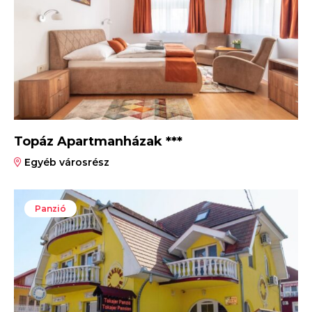
Topáz Apartmanházak ***
Egyéb városrész
Panzió