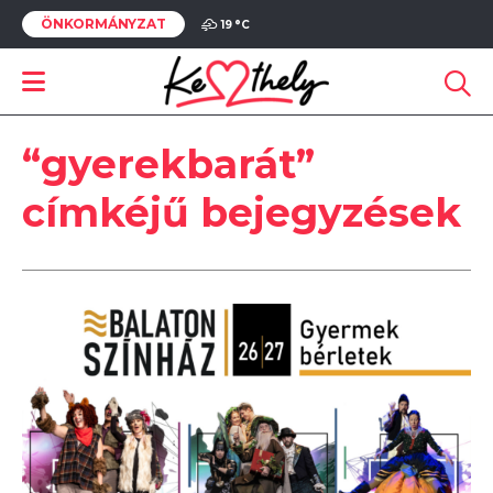
ÖNKORMÁNYZAT
19 °
C
“gyerekbarát”
címkéjű bejegyzések