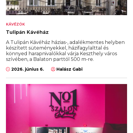
KÁVÉZÓK
Tulipán Kávéház
A Tulipán Kávéház házias-, adalékmentes helyben
készített süteményekkel, házifagylalttal és
könnyed harapnivalókkal várja Keszthely város
szívében, a Balaton parttól 500 m-re.
2026. június 6.
Halász Gabi