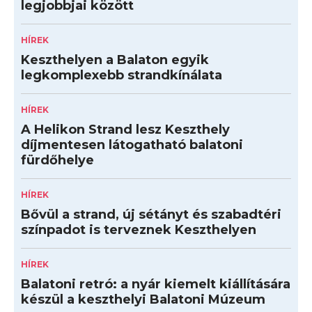
legjobbjai között
HÍREK
Keszthelyen a Balaton egyik
legkomplexebb strandkínálata
HÍREK
A Helikon Strand lesz Keszthely
díjmentesen látogatható balatoni
fürdőhelye
HÍREK
Bővül a strand, új sétányt és szabadtéri
színpadot is terveznek Keszthelyen
HÍREK
Balatoni retró: a nyár kiemelt kiállítására
készül a keszthelyi Balatoni Múzeum