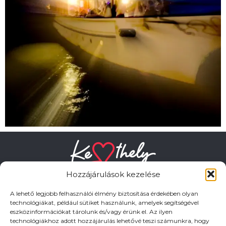
Hozzájárulások kezelése
A lehető legjobb felhasználói élmény biztosítása érdekében olyan
technológiákat, például sütiket használunk, amelyek segítségével
eszközinformációkat tárolunk és/vagy érünk el. Az ilyen
HASZNOS LINKEK
technológiákhoz adott hozzájárulás lehetővé teszi számunkra, hogy