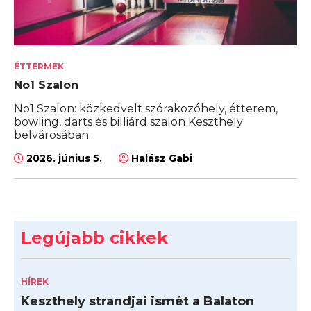
ÉTTERMEK
No1 Szalon
No1 Szalon: közkedvelt szórakozóhely, étterem,
bowling, darts és billiárd szalon Keszthely
belvárosában.
2026. június 5.
Halász Gabi
Legújabb cikkek
HÍREK
Keszthely strandjai ismét a Balaton