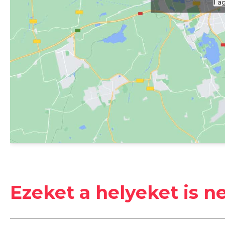
I a
#
Bakancslista
#
baráti társaságoknak
#
#
egyéni utazók
#
esőbiztos
#
gasztronó
#
osztályok
#
pároknak
#
szabad téren
Ezeket a helyeket is n