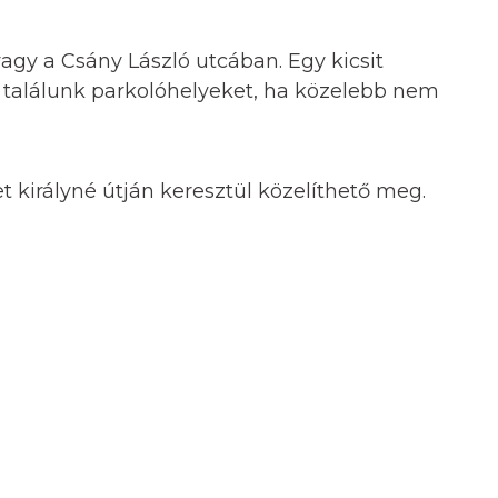
gy a Csány László utcában. Egy kicsit
s találunk parkolóhelyeket, ha közelebb nem
t királyné útján keresztül közelíthető meg.