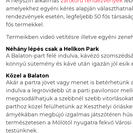
A helyszín alkalmas
zártkörű rendezvények
leb
amelyekhez egyéni kérés alapján választhatnak 
rendezvények esetén, legfeljebb 50 fős társasá
fős termekkel.
Termeikben videó vetítésre illetve egyéni zeneh
Néhány lépés csak a Helikon Park
A Balaton-part felé indulva, kávézó szomszéds
könnyű sütemény és kávé után igazán jól esik e
Közel a Balaton
Akár a partra jövet vagy menet is betérhetünk a
indulva a legrövidebb út a parti pavilonsor melle
megcsodálhatjuk a szebbnél szebb vitorlásokat,
parthoz közel felülhetünk az Keszthelyi óriásk
árnyékában megbújó izgalmas játszótéren hűs
természetesen a Mólótól nyugatra fekvő Városi s
testünknek.