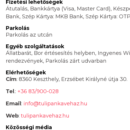
Fizetési lehetőségek
Átutalás, Bankkártya (Visa, Master Card), Készp
Bank, Szép Kártya: MKB Bank, Szép Kártya: OT
Parkolás
Parkolás az utcán
Egyéb szolgáltatások
Állatbarát, Bor értésesítés helyben, Ingyenes Wi
rendezvények, Parkolás zárt udvarban
Elérhetőségek
Cím
: 8360 Keszthely, Erzsébet Királyné útja 30.
Tel
.:
+36 83/900-028
Email
:
info@tulipankavehaz.hu
Web
:
tulipankavehaz.hu
Közösségi média