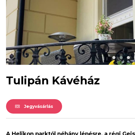
Tulipán Kávéház
Jegyvásárlás
A Helikon parktól néhány lépésre, a régi Gei