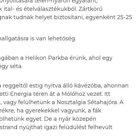
onyolítására télen-nyáron egyaránt,
ital- és ételválasztékukból. Zártkörű
gnak tudnak helyet biztosítani, egyenként 25-25
allgatásra is van lehetőség.
ágában a Helikon Parkba érünk, ahol egy
gy séta.
 reggeltől estig nyitva álló kávézóba, ahonnan
tti Energia téren át a Mólóhoz vezet. Itt
 vagy felülhetünk a Nosztalgia Sétahajóra. A
erékre, ha gyerekekkel vagyunk, a fák
ölhetünk egyet. De a nyár közepén
trand nyújthat igazi felüdülést felhevült