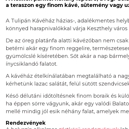
a teraszon egy finom kávé, sütemény vagy u
A Tulipán Kávéház házias-, adalékmentes helyb
könnyed harapnivalókkal várja Keszthely város 
De az öreg platánfa alatti kávézóban nem csak
betérni akár egy finom reggelire, természetesen
gyümölcslé kíséretében. Sőt akár a nap bárme
ínycsiklandó falatot.
A kávéház ételkínálatában megtalálható a nagyo
kérhetünk lazac salátát, felül sütött szendvicsek
Késő délutáni időtöltésnek finom boraik és kül
ha éppen sörre vágyunk, akár egy valódi Balato
mellé mindig jól esik néhány falat, amelyek me
Rendezvények