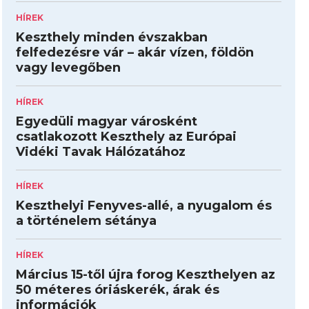
HÍREK
Keszthely minden évszakban
felfedezésre vár – akár vízen, földön
vagy levegőben
HÍREK
Egyedüli magyar városként
csatlakozott Keszthely az Európai
Vidéki Tavak Hálózatához
HÍREK
Keszthelyi Fenyves-allé, a nyugalom és
a történelem sétánya
HÍREK
Március 15-től újra forog Keszthelyen az
50 méteres óriáskerék, árak és
információk