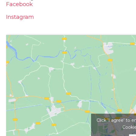
Facebook
Instagram
Kattints ide a tér
Click 'I agree' to
Cookie