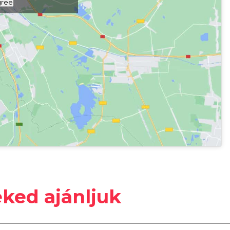
gree
családbarát
#
családi
#
egész évben
mia
#
gyerekbarát
#
kulináris
#
Tulipán Kávéház
#
zárt térben
eked ajánljuk