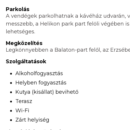
Parkolás
A vendégek parkolhatnak a kávéház udvarán, va
messzebb, a Helikon park part felöli végében i
lehetséges.
Megközelítés
Legkönnyebben a Balaton-part felől, az Erzsébe
Szolgáltatások
Alkoholfogyasztás
Helyben fogyasztás
Kutya (kisállat) bevihető
Terasz
Wi-Fi
Zárt helyiség