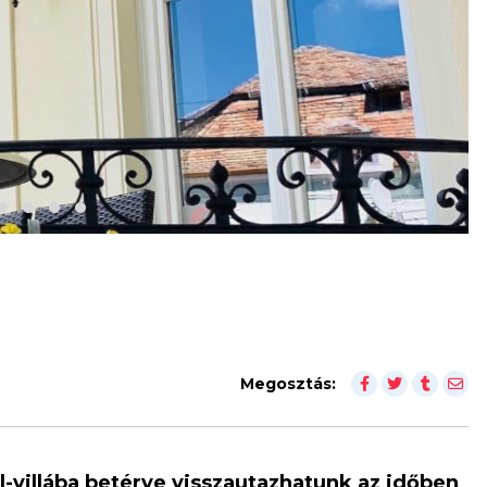
Megosztás:
sl-villába betérve visszautazhatunk az időben