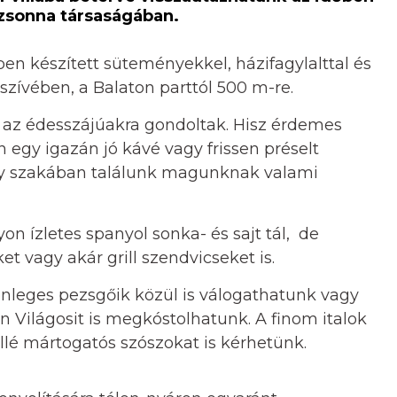
zsonna társaságában.
en készített süteményekkel, házifagylalttal és
szívében, a Balaton parttól 500 m-re.
 az édesszájúakra gondoltak. Hisz érdemes
 egy igazán jó kávé vagy frissen préselt
ly szakában találunk magunknak valami
n ízletes spanyol sonka- és sajt tál, de
et vagy akár grill szendvicseket is.
önleges pezsgőik közül is válogathatunk vagy
n Világosit is megkóstolhatunk. A finom italok
llé mártogatós szószokat is kérhetünk.