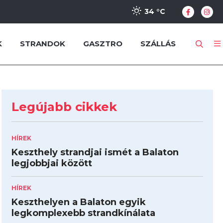
34 °
C
K
STRANDOK
GASZTRO
SZÁLLÁS
Legújabb cikkek
HÍREK
Keszthely strandjai ismét a Balaton
legjobbjai között
HÍREK
Keszthelyen a Balaton egyik
legkomplexebb strandkínálata