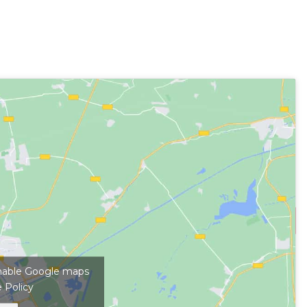
kép megjelenítéséhez
 enable Google maps
 Policy