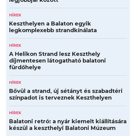
legjobbjai között
HÍREK
Keszthelyen a Balaton egyik
legkomplexebb strandkínálata
HÍREK
A Helikon Strand lesz Keszthely
díjmentesen látogatható balatoni
fürdőhelye
HÍREK
Bővül a strand, új sétányt és szabadtéri
színpadot is terveznek Keszthelyen
HÍREK
Balatoni retró: a nyár kiemelt kiállítására
készül a keszthelyi Balatoni Múzeum