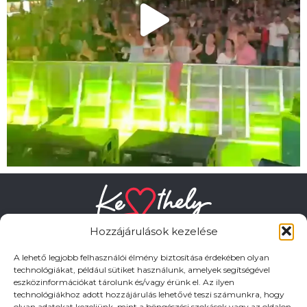
Hozzájárulások kezelése
A lehető legjobb felhasználói élmény biztosítása érdekében olyan
technológiákat, például sütiket használunk, amelyek segítségével
eszközinformációkat tárolunk és/vagy érünk el. Az ilyen
HASZNOS LINKEK
technológiákhoz adott hozzájárulás lehetővé teszi számunkra, hogy
olyan adatokat kezeljünk, mint a böngészési szokások vagy az oldalon