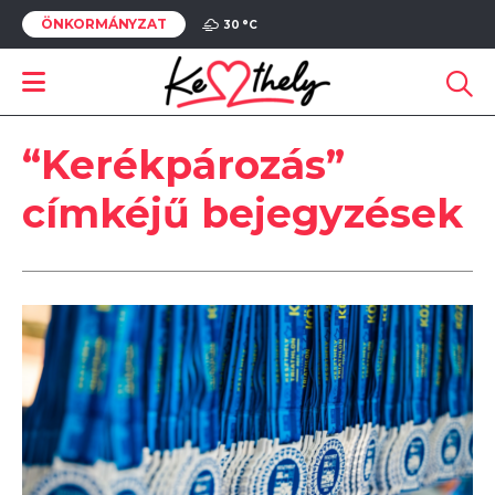
ÖNKORMÁNYZAT
30 °
C
“Kerékpározás”
címkéjű bejegyzések