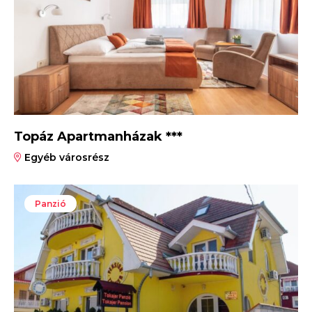
Topáz Apartmanházak ***
Egyéb városrész
Panzió