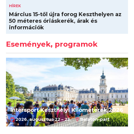
HÍREK
Március 15-től újra forog Keszthelyen az
50 méteres óriáskerék, árak és
információk
Események, programok
Intersport Keszthelyi Kilóméterek 2026
2026. augusztus 22 – 23.
Balaton-part