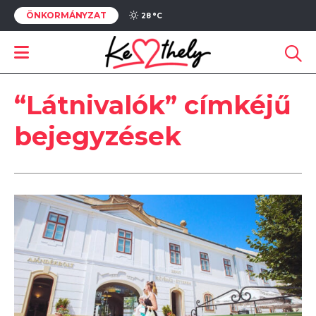
ÖNKORMÁNYZAT
28 °
C
“Látnivalók” címkéjű
bejegyzések