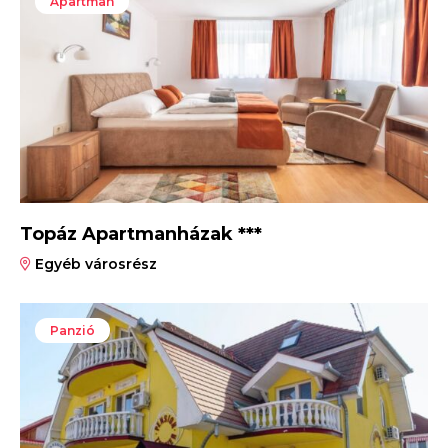
Apartman
Topáz Apartmanházak ***
Egyéb városrész
Panzió