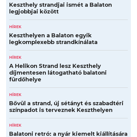
Keszthely strandjai ismét a Balaton
legjobbjai között
HÍREK
Keszthelyen a Balaton egyik
legkomplexebb strandkínálata
HÍREK
A Helikon Strand lesz Keszthely
díjmentesen látogatható balatoni
fürdőhelye
HÍREK
Bővül a strand, új sétányt és szabadtéri
színpadot is terveznek Keszthelyen
HÍREK
Balatoni retró: a nyár kiemelt kiállítására