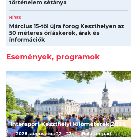
történelem sétánya
HÍREK
Március 15-től újra forog Keszthelyen az
50 méteres óriáskerék, árak és
információk
Események, programok
Intersport Keszthelyi Kilóméterek 2026
2026. augusztus 22 – 23.
Balaton-part