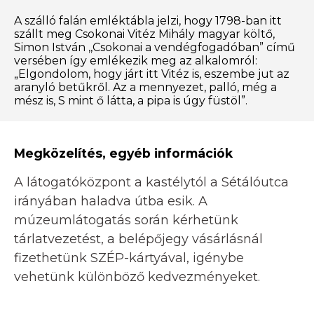
A szálló falán emléktábla jelzi, hogy 1798-ban itt
szállt meg Csokonai Vitéz Mihály magyar költő,
Simon István ,,Csokonai a vendégfogadóban” című
versében így emlékezik meg az alkalomról:
„Elgondolom, hogy járt itt Vitéz is, eszembe jut az
aranyló betűkről. Az a mennyezet, palló, még a
mész is, S mint ő látta, a pipa is úgy füstöl”.
Megközelítés, egyéb információk
A látogatóközpont a kastélytól a Sétálóutca
irányában haladva útba esik. A
múzeumlátogatás során kérhetünk
tárlatvezetést, a belépőjegy vásárlásnál
fizethetünk SZÉP-kártyával, igénybe
vehetünk különböző kedvezményeket.