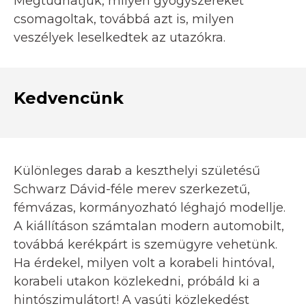
Megtudhatjuk, milyen gyógyszereket
csomagoltak, továbbá azt is, milyen
veszélyek leselkedtek az utazókra.
Kedvencünk
Különleges darab a keszthelyi születésű
Schwarz Dávid-féle merev szerkezetű,
fémvázas, kormányozható léghajó modellje.
A kiállításon számtalan modern automobilt,
továbbá kerékpárt is szemügyre vehetünk.
Ha érdekel, milyen volt a korabeli hintóval,
korabeli utakon közlekedni, próbáld ki a
hintószimulátort! A vasúti közlekedést