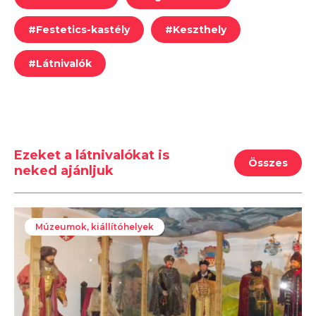
#
Festetics-kastély
#
Keszthely
#
Látnivalók
Ezeket a látnivalókat is
Összes
neked ajánljuk
Múzeumok, kiállítóhelyek