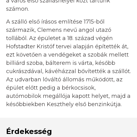
a város első szálláshelyei közt tartunk
számon.
A szálló első írásos említése 1715-ből
származik, Clemens nevű angol utazó
tollából. Az épületet a 18. század végén
Hofstadter Kristóf tervei alapján építették át,
ezt követően a vendégeket a szobák mellett
billiárd szoba, bálterem is várta, később
cukrászdával, kávéházzal bővítették a szállót.
Az udvarban lóváltó állomás működött, az
épület előtt pedig a bérkocsisok,
autómobilok megállója kapott helyet, majd a
későbbiekben Keszthely első benzinkútja.
Érdekesség