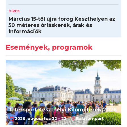
HÍREK
Március 15-től újra forog Keszthelyen az
50 méteres óriáskerék, árak és
információk
Események, programok
Intersport Keszthelyi Kilóméterek 2026
2026. augusztus 22 – 23.
Balaton-part