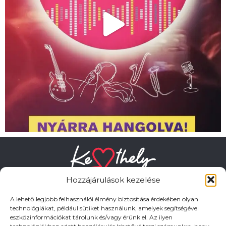
Hozzájárulások kezelése
A lehető legjobb felhasználói élmény biztosítása érdekében olyan
technológiákat, például sütiket használunk, amelyek segítségével
eszközinformációkat tárolunk és/vagy érünk el. Az ilyen
HASZNOS LINKEK