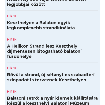
legjobbjai között
HÍREK
Keszthelyen a Balaton egyik
legkomplexebb strandkínálata
HÍREK
A Helikon Strand lesz Keszthely
díjmentesen látogatható balatoni
fürdőhelye
HÍREK
Bővül a strand, új sétányt és szabadtéri
színpadot is terveznek Keszthelyen
HÍREK
Balatoni retró: a nyár kiemelt kiállítására
készül a keszthelyi Balatoni Múzeum