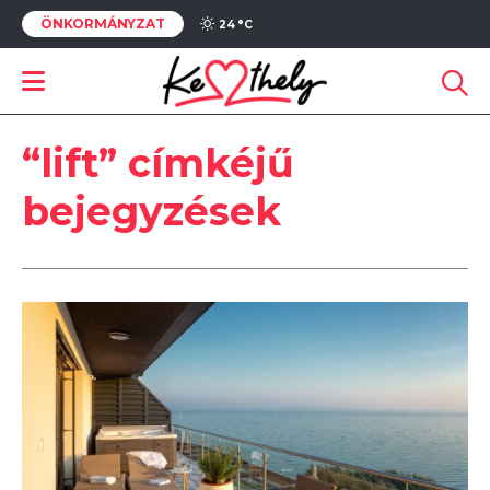
ÖNKORMÁNYZAT
24 °
C
“lift” címkéjű
bejegyzések