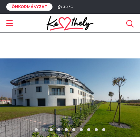
ÖNKORMÁNYZAT
30 °
C