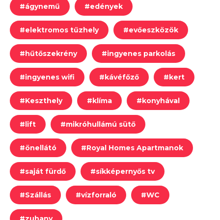
#
ágynemű
#
edények
#
elektromos tűzhely
#
evőeszközök
#
hűtőszekrény
#
ingyenes parkolás
#
ingyenes wifi
#
kávéfőző
#
kert
#
Keszthely
#
klíma
#
konyhával
#
lift
#
mikróhullámú sütő
#
önellátó
#
Royal Homes Apartmanok
#
saját fürdő
#
síkképernyős tv
#
Szállás
#
vízforraló
#
WC
#
zuhany