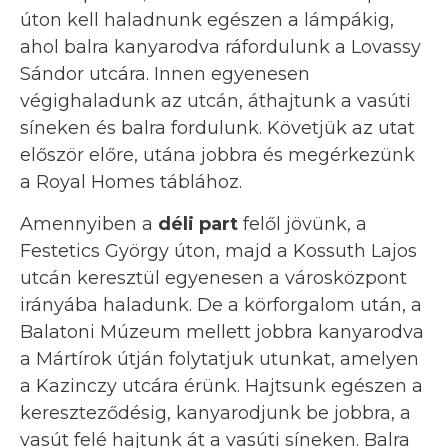
úton kell haladnunk egészen a lámpákig,
ahol balra kanyarodva ráfordulunk a Lovassy
Sándor utcára. Innen egyenesen
végighaladunk az utcán, áthajtunk a vasúti
síneken és balra fordulunk. Követjük az utat
először előre, utána jobbra és megérkezünk
a Royal Homes táblához.
Amennyiben a
déli part
felől jövünk, a
Festetics György úton, majd a Kossuth Lajos
utcán keresztül egyenesen a városközpont
irányába haladunk. De a körforgalom után, a
Balatoni Múzeum mellett jobbra kanyarodva
a Mártírok útján folytatjuk utunkat, amelyen
a Kazinczy utcára érünk. Hajtsunk egészen a
kereszteződésig, kanyarodjunk be jobbra, a
vasút felé hajtunk át a vasúti síneken. Balra