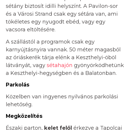
sétány biztosít idilli helyszínt. A Pavilon-sor
és a Városi Strand csak egy sétára van, ami
tökéletes egy nyugodt ebéd, vagy egy
vacsora eltöltésére.
A szállástól a programok csak egy
karnyújtásnyira vannak. 50 méter magasból
az óriáskerék tárja elénk a Keszthelyi-öböl
látványát, vagy
sétahajón
gyönyörködhetünk
a Keszthelyi-hegységben és a Balatonban.
Parkolás
Közelben van ingyenes nyilvános parkolási
lehetőség.
Megközelítés
Északi parton,
kelet felől
érkezve a Tapolcai