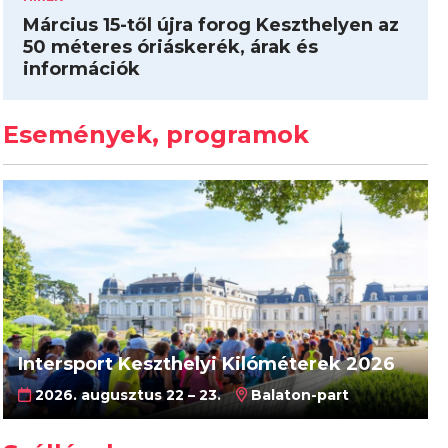
Március 15-től újra forog Keszthelyen az
50 méteres óriáskerék, árak és
információk
Események, programok
Intersport Keszthelyi Kilóméterek 2026
2026. augusztus 22 – 23.
Balaton-part