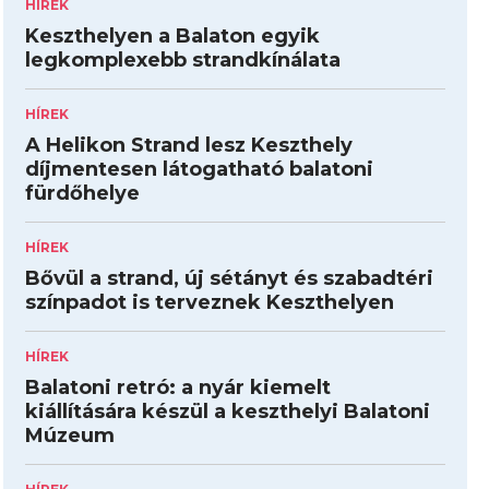
HÍREK
Keszthelyen a Balaton egyik
legkomplexebb strandkínálata
HÍREK
A Helikon Strand lesz Keszthely
díjmentesen látogatható balatoni
fürdőhelye
HÍREK
Bővül a strand, új sétányt és szabadtéri
színpadot is terveznek Keszthelyen
HÍREK
Balatoni retró: a nyár kiemelt
kiállítására készül a keszthelyi Balatoni
Múzeum