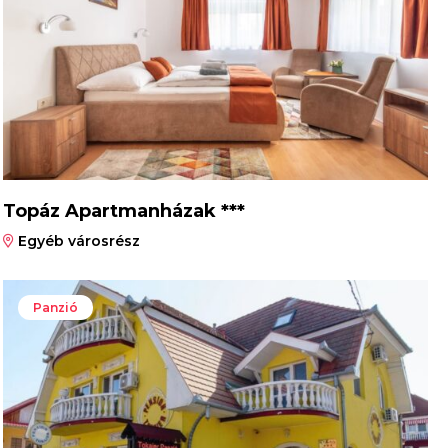
Topáz Apartmanházak ***
Egyéb városrész
Panzió