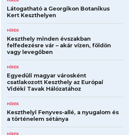
HÍREK
Látogatható a Georgikon Botanikus
Kert Keszthelyen
HÍREK
Keszthely minden évszakban
felfedezésre vár – akár vízen, földön
vagy levegőben
HÍREK
Egyedüli magyar városként
csatlakozott Keszthely az Európai
Vidéki Tavak Hálózatához
HÍREK
Keszthelyi Fenyves-allé, a nyugalom és
a történelem sétánya
HÍREK