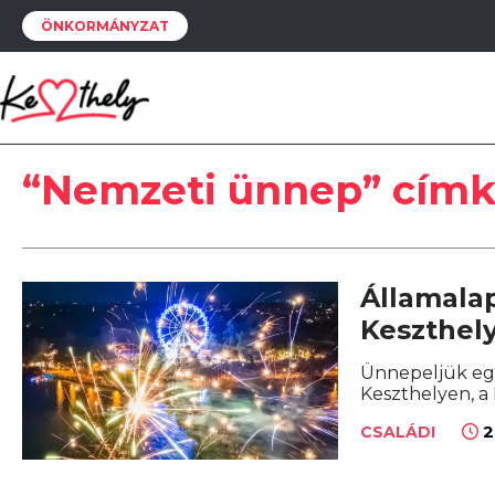
ÖNKORMÁNYZAT
“Nemzeti ünnep” címk
Államalap
Keszthel
Ünnepeljük egy
Keszthelyen, a
2
CSALÁDI