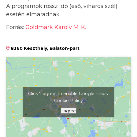
A programok rossz idő (eső, viharos szél)
esetén elmaradnak.
Forrás:
Goldmark Károly M. K.
8360 Keszthely, Balaton-part
Click 'I agree' to enable Google maps
Cookie Policy
Kattints ide a térkép megjelenítéséhez
I agree