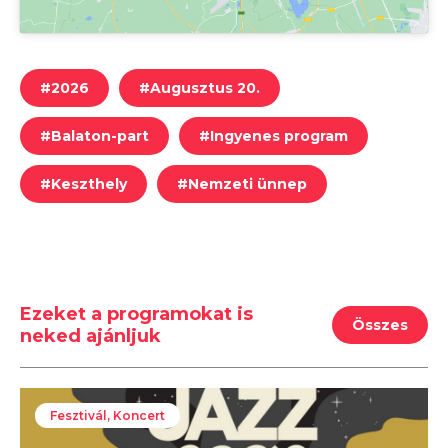
#
2026
#
Augusztus 20.
#
Balaton-part
#
Ingyenes program
#
Keszthely
#
Nemzeti ünnep
Ezeket a programokat is
Összes
neked ajánljuk
Fesztivál, Koncert