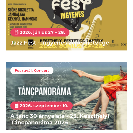
2026. június 27 – 28.
Jazz Fest - Ingyenes zenei hétvége
Fesztivál, Koncert
2026. szeptember 10.
A tánc 30 árnyalata - 23. Keszthelyi
Táncpanoráma 2026