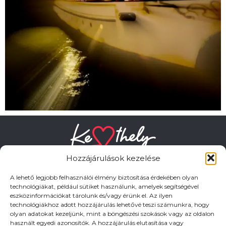
Hozzájárulások kezelése
A lehető legjobb felhasználói élmény biztosítása érdekében olyan
technológiákat, például sütiket használunk, amelyek segítségével
eszközinformációkat tárolunk és/vagy érünk el. Az ilyen
HASZNOS LINKEK
technológiákhoz adott hozzájárulás lehetővé teszi számunkra, hogy
olyan adatokat kezeljünk, mint a böngészési szokások vagy az oldalon
használt egyedi azonosítók. A hozzájárulás elutasítása vagy
Adatkezelési tájékoztató