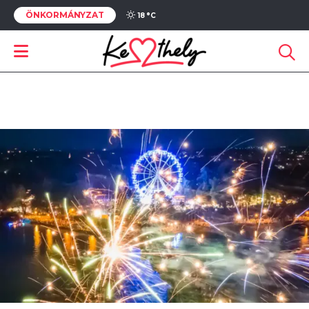
ÖNKORMÁNYZAT
18 °
C