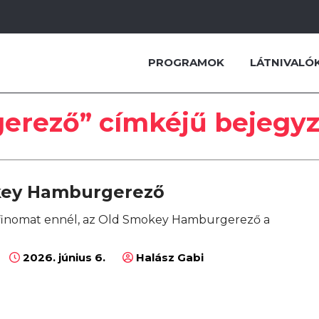
PROGRAMOK
LÁTNIVALÓ
erező” címkéjű bejegy
key Hamburgerező
 finomat ennél, az Old Smokey Hamburgerező a
2026. június 6.
Halász Gabi