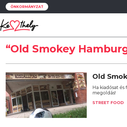
ÖNKORMÁNYZAT
“Old Smokey Hamburg
Old Smo
Ha kiadósat és
megoldás!
STREET FOOD