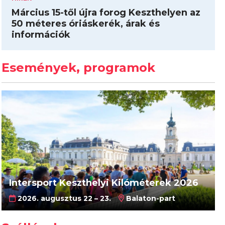
Március 15-től újra forog Keszthelyen az
50 méteres óriáskerék, árak és
információk
Események, programok
Intersport Keszthelyi Kilóméterek 2026
2026. augusztus 22 – 23.
Balaton-part