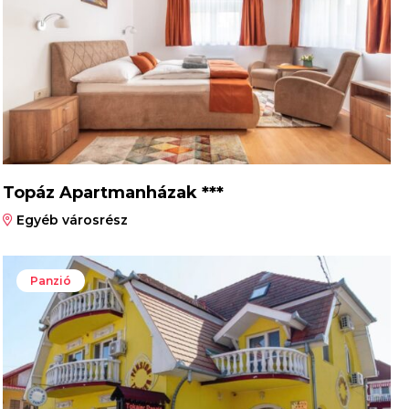
Topáz Apartmanházak ***
Egyéb városrész
Panzió