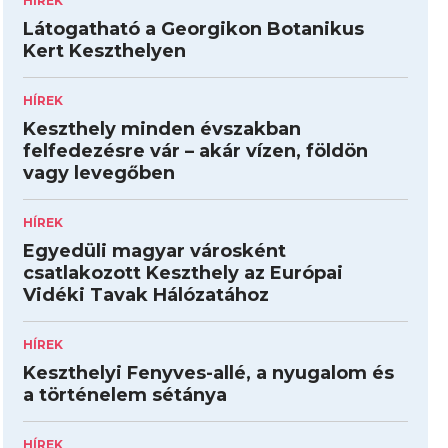
HÍREK
Látogatható a Georgikon Botanikus
Kert Keszthelyen
HÍREK
Keszthely minden évszakban
felfedezésre vár – akár vízen, földön
vagy levegőben
HÍREK
Egyedüli magyar városként
csatlakozott Keszthely az Európai
Vidéki Tavak Hálózatához
HÍREK
Keszthelyi Fenyves-allé, a nyugalom és
a történelem sétánya
HÍREK