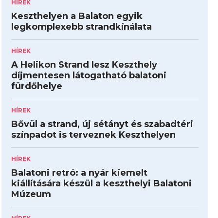
HÍREK
Keszthelyen a Balaton egyik
legkomplexebb strandkínálata
HÍREK
A Helikon Strand lesz Keszthely
díjmentesen látogatható balatoni
fürdőhelye
HÍREK
Bővül a strand, új sétányt és szabadtéri
színpadot is terveznek Keszthelyen
HÍREK
Balatoni retró: a nyár kiemelt
kiállítására készül a keszthelyi Balatoni
Múzeum