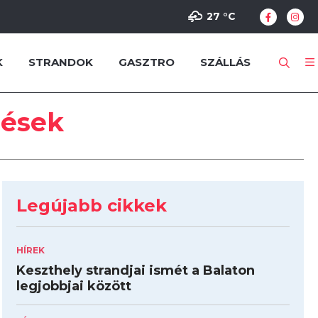
27 °
C
K
STRANDOK
GASZTRO
SZÁLLÁS
zések
Legújabb cikkek
HÍREK
Keszthely strandjai ismét a Balaton
legjobbjai között