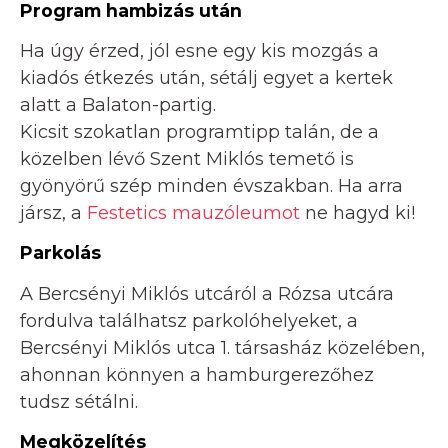
Program hambizás után
Ha úgy érzed, jól esne egy kis mozgás a
kiadós étkezés után, sétálj egyet a kertek
alatt a Balaton-partig.
Kicsit szokatlan programtipp talán, de a
közelben lévő Szent Miklós temető is
gyönyörű szép minden évszakban. Ha arra
jársz, a
Festetics mauzóleumot
ne hagyd ki!
Parkolás
A Bercsényi Miklós utcáról a Rózsa utcára
fordulva találhatsz parkolóhelyeket, a
Bercsényi Miklós utca 1. társasház közelében,
ahonnan könnyen a hamburgerezőhez
tudsz sétálni.
Megközelítés