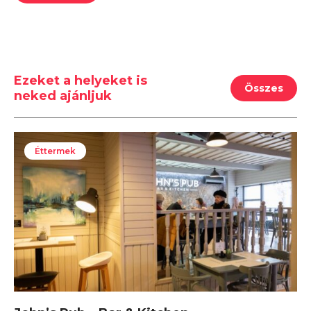
Ezeket a helyeket is
Összes
neked ajánljuk
Éttermek