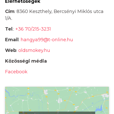
Elérhetőségek
Cím
: 8360 Keszthely, Bercsényi Miklós utca
1/A.
Tel
.:
+36 70/215-3231
Email
:
hangya99@t-online.hu
Web
:
oldsmokey.hu
Közösségi média
Facebook