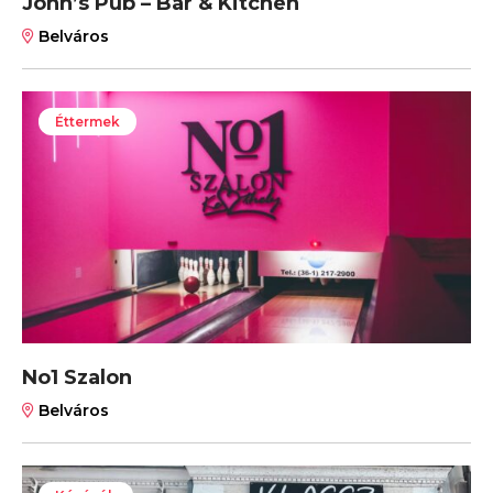
John’s Pub – Bar & Kitchen
Belváros
Éttermek
No1 Szalon
Belváros