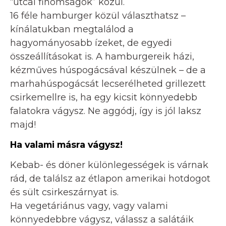
“utcai finomságok” közül.
16 féle hamburger közül választhatsz –
kínálatukban megtalálod a
hagyományosabb ízeket, de egyedi
összeállításokat is. A hamburgereik házi,
kézműves húspogácsával készülnek – de a
marhahúspogácsát lecserélheted grillezett
csirkemellre is, ha egy kicsit könnyedebb
falatokra vágysz. Ne aggódj, így is jól laksz
majd!
Ha valami másra vágysz!
Kebab- és döner különlegességek is várnak
rád, de találsz az étlapon amerikai hotdogot
és sült csirkeszárnyat is.
Ha vegetáriánus vagy, vagy valami
könnyedebbre vágysz, válassz a salátáik