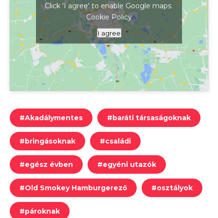
Click 'I agree' to enable Google maps
Cookie Policy
Kattints ide a térkép megjelenítéséhez
I agree
#
Akadálymentes
#
baráti társaságoknak
#
bringásoknak
#
családi
#
egész évben
#
egyéni utazók
#
Old Smokey Hamburgerező
#
osztályok
#
pároknak