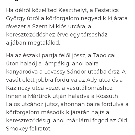
Ha délről közelíted Keszthelyt, a Festetics
György útról a körforgalom negyedik kijárata
rávezet a Szent Miklós utcára, a
kereszteződéshez érve egy társasház
aljában megtalálod.
Ha az északi partja felől jössz, a Tapolcai
úton haladj a lámpákig, ahol balra
kanyarodva a Lovassy Sándor utcába érsz. A
vasút előtt jobbra fordulva az Ady utca és a
Kazinczy utca vezet a vasútállomáshoz.
Innen a Mártírok útján haladva a Kossuth
Lajos utcához jutsz, ahonnan balra fordulva a
körforgalom második kijáratán hajts a
kereszteződésig, ahol már látni fogod az Old
Smokey feliratot.