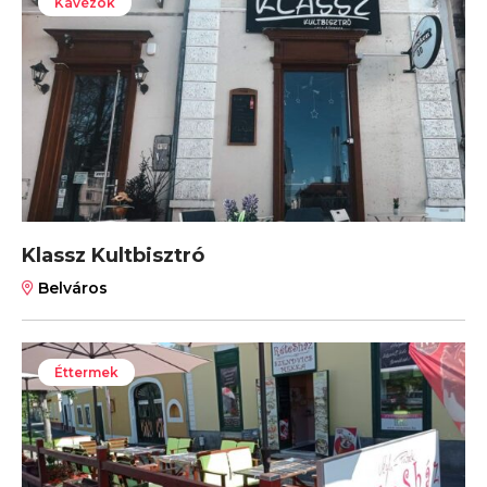
Kávézók
Klassz Kultbisztró
Belváros
Éttermek