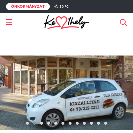
ÖNKORMÁNYZAT
30 °
C