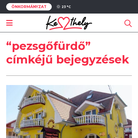
ÖNKORMÁNYZAT
23 °
C
“pezsgőfürdő”
címkéjű bejegyzések