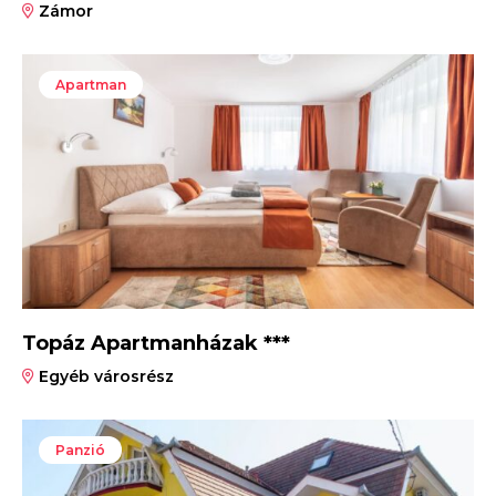
Zámor
Apartman
Topáz Apartmanházak ***
Egyéb városrész
Panzió