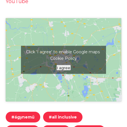
YouTube
Click 'I agree' to enable Google maps
Cookie Policy
Kattints ide a térkép megjelenítéséhez
I agree
#
ágynemű
#
all inclusive