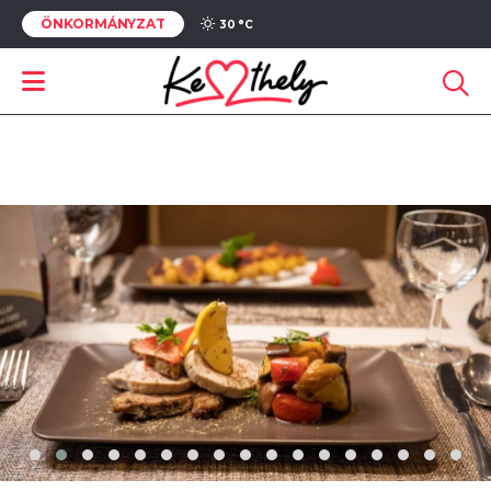
ÖNKORMÁNYZAT
30 °
C