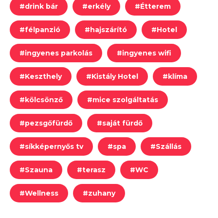
#
drink bár
#
erkély
#
Étterem
#
félpanzió
#
hajszárító
#
Hotel
#
ingyenes parkolás
#
ingyenes wifi
#
Keszthely
#
Kistály Hotel
#
klíma
#
kölcsönző
#
mice szolgáltatás
#
pezsgőfürdő
#
saját fürdő
#
síkképernyős tv
#
spa
#
Szállás
#
Szauna
#
terasz
#
WC
#
Wellness
#
zuhany