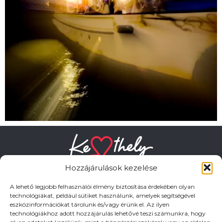
Hozzájárulások kezelése
A lehető legjobb felhasználói élmény biztosítása érdekében olyan
technológiákat, például sütiket használunk, amelyek segítségével
eszközinformációkat tárolunk és/vagy érünk el. Az ilyen
HASZNOS LINKEK
technológiákhoz adott hozzájárulás lehetővé teszi számunkra, hogy