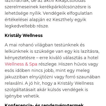
lazíthatnak, de az aktív kikapcsolódás
szerelmeseinek kerékpárkölcsönzésre is
lehetősége nyílik. Vendégeik elfogulatlan
értékelései alapján ez Keszthely egyik
legkedveltebb része.
Kristály Wellness
A mai rohanó világban testünknek és
lelkünknek is szüksége van egy kis lazításra,
kényeztetésre – erre kiváló választás a hotel
Wellness & Spa
részlege. Hiszen hűvös vagy
esős időben nincs jobb, mint egy meleg
jakuzziban elnyújtózni vagy forró szaunában
relaxálni. A jó hír, hogy a Kristály Wellness
szolgáltatásait akár külsős vendégek is
igénybe vehetik.
Konferencia- és rendezvénytermek