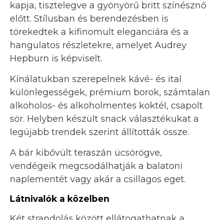
kapja, tisztelegve a gyönyörű britt színésznő
előtt. Stílusban és berendezésben is
törekedtek a kifinomult eleganciára és a
hangulatos részletekre, amelyet Audrey
Hepburn is képviselt.
Kínálatukban szerepelnek kávé- és ital
különlegességek, prémium borok, számtalan
alkoholos- és alkoholmentes koktél, csapolt
sör. Helyben készült snack választékukat a
legújabb trendek szerint állították össze.
A bár kibővült teraszán ücsörögve,
vendégeik megcsodálhatják a balatoni
naplementét vagy akár a csillagos eget.
Látnivalók a közelben
Két strandolás között ellátogathatnak a