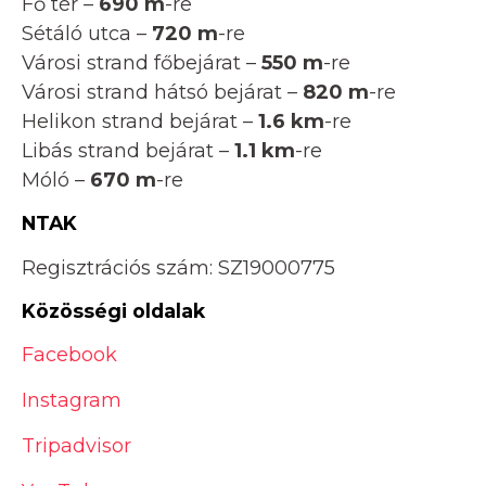
Fő tér –
690 m
-re
Sétáló utca –
720 m
-re
Városi strand főbejárat –
550 m
-re
Városi strand hátsó bejárat –
820 m
-re
Helikon strand bejárat –
1.6 km
-re
Libás strand bejárat –
1.1 km
-re
Móló –
670 m
-re
NTAK
Regisztrációs szám: SZ19000775
Közösségi oldalak
Facebook
Instagram
Tripadvisor