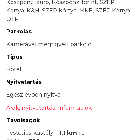
Készpénz: euró, Készpénz: forint, SZÉP
Kártya: K&H, SZÉP Kártya: MKB, SZÉP Kártya:
OTP
Parkolás
Kamerával megfigyelt parkoló
Típus
Hotel
Nyitvatartás
Egész évben nyitva
Árak, nyitvatartás, információk
Távolságok
Festetics-kastély –
1.1 km
-re