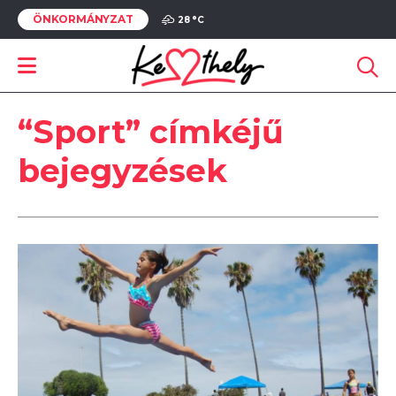
ÖNKORMÁNYZAT
28 °
C
“Sport” címkéjű
bejegyzések