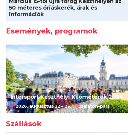
Március 15-től újra forog Keszthelyen az
50 méteres óriáskerék, árak és
információk
Események, programok
Intersport Keszthelyi Kilóméterek 2026
2026. augusztus 22 – 23.
Balaton-part
Szállások