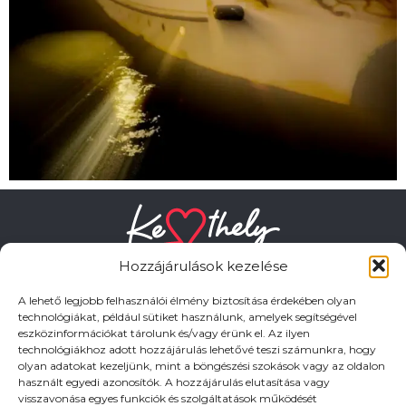
Hozzájárulások kezelése
A lehető legjobb felhasználói élmény biztosítása érdekében olyan
technológiákat, például sütiket használunk, amelyek segítségével
eszközinformációkat tárolunk és/vagy érünk el. Az ilyen
HASZNOS LINKEK
technológiákhoz adott hozzájárulás lehetővé teszi számunkra, hogy
olyan adatokat kezeljünk, mint a böngészési szokások vagy az oldalon
használt egyedi azonosítók. A hozzájárulás elutasítása vagy
Adatkezelési tájékoztató
visszavonása egyes funkciók és szolgáltatások működését