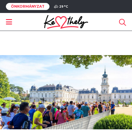
ÖNKORMÁNYZAT
29 °
C