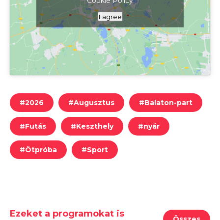
Cookie Policy
Kattints ide a térkép megjelenítéséhez
I agree
#
2026
#
Augusztus
#
Balaton-part
#
Futás
#
Keszthely
#
nyár
#
Ötpróba
#
Sport
Ezeket a programokat is
Összes