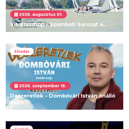
2026. augusztus 01.
Vitorlasshop – Szombati Sorozat 4.
Előadás
2026. szeptember 16.
Deszeretlek – Dombóvári István önálló
estje