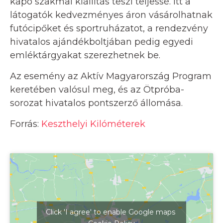
kapó szakmai kiállítás teszi teljessé. Itt a
látogatók kedvezményes áron vásárolhatnak
futócipőket és sportruházatot, a rendezvény
hivatalos ajándékboltjában pedig egyedi
emléktárgyakat szerezhetnek be.
Az esemény az Aktív Magyarország Program
keretében valósul meg, és az Ötpróba-
sorozat hivatalos pontszerző állomása.
Forrás:
Keszthelyi Kilóméterek
Click 'I agree' to enable Google maps