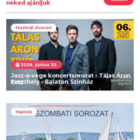
neked ajánljuk
Fesztivál, Koncert
2026. június 25.
Jazz-a-vége koncertsorozat - Tálas Áron
Trió
Hajózás