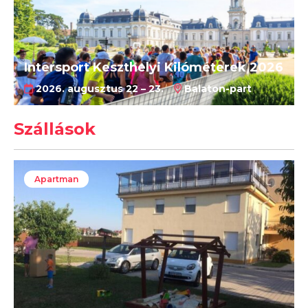
Intersport Keszthelyi Kilóméterek 2026
2026. augusztus 22 – 23.
Balaton-part
Szállások
Apartman