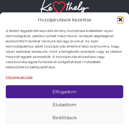
Hozzájárulások kezelése
A lehető legjobb felhasználói élmény biztosítása érdekében olyan
technológiákat, például sütiket használunk, amelyek segítségével
eszközinformációkat tárolunk és/vagy érünk el. Az ilyen
HASZNOS LINKEK
technológiákhoz adott hozzájárulás lehetővé teszi számunkra, hogy
olyan adatokat kezeljünk, mint a böngészési szokások vagy az oldalon
használt egyedi azonosítók. A hozzájárulás elutasítása vagy
Adatkezelési tájékoztató
visszavonása egyes funkciók és szolgáltatások működését
kedvezőtlenül befolyásolhatja.
Impresszum
Manage services
Elfogadom
© 2026 Minden jog fentartva.
Elutasítom
A keszthely.hu KIADÓJA KESZTHELY VÁROS
ÖNKORMÁNYZATA
Beállítások