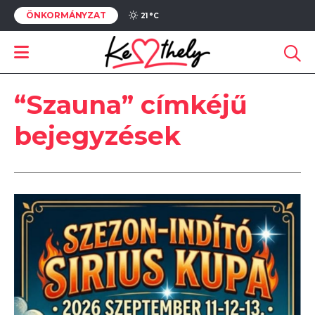
ÖNKORMÁNYZAT
21 °
C
“Szauna” címkéjű
bejegyzések