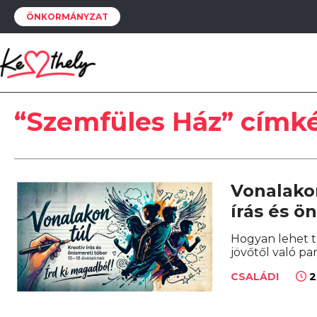
ÖNKORMÁNYZAT
“Szemfüles Ház” címk
Vonalakon
írás és 
Hogyan lehet tú
jövőtől való pa
2
CSALÁDI