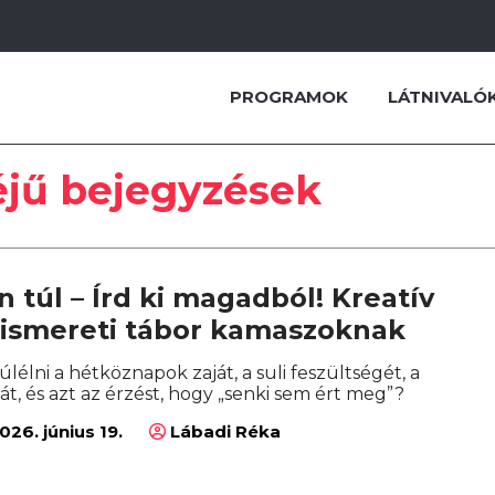
PROGRAMOK
LÁTNIVALÓ
éjű bejegyzések
 túl – Írd ki magadból! Kreatív
önismereti tábor kamaszoknak
lélni a hétköznapok zaját, a suli feszültségét, a
rát, és azt az érzést, hogy „senki sem ért meg”?
026. június 19.
Lábadi Réka