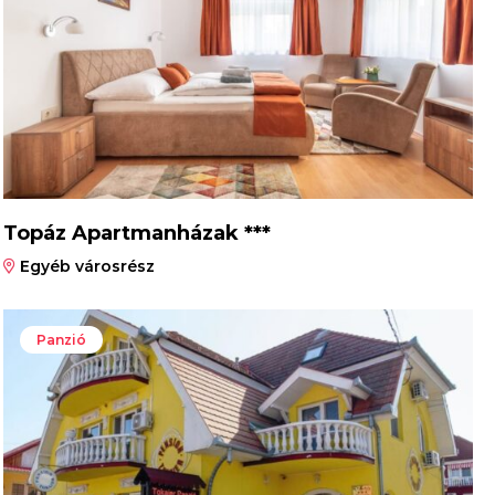
Topáz Apartmanházak ***
Egyéb városrész
Panzió