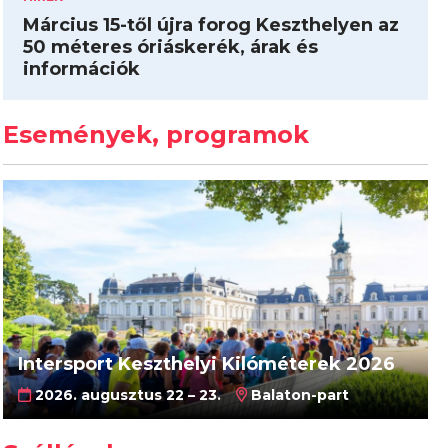
Március 15-től újra forog Keszthelyen az
50 méteres óriáskerék, árak és
információk
Események, programok
Intersport Keszthelyi Kilóméterek 2026
2026. augusztus 22 – 23.
Balaton-part