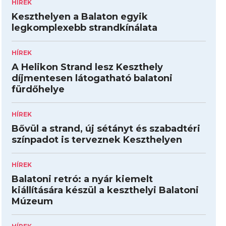
HÍREK
Keszthelyen a Balaton egyik
legkomplexebb strandkínálata
HÍREK
A Helikon Strand lesz Keszthely
díjmentesen látogatható balatoni
fürdőhelye
HÍREK
Bővül a strand, új sétányt és szabadtéri
színpadot is terveznek Keszthelyen
HÍREK
Balatoni retró: a nyár kiemelt
kiállítására készül a keszthelyi Balatoni
Múzeum