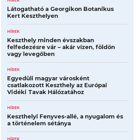
HÍREK
Látogatható a Georgikon Botanikus
Kert Keszthelyen
HÍREK
Keszthely minden évszakban
felfedezésre vár – akár vízen, földön
vagy levegőben
HÍREK
Egyedüli magyar városként
csatlakozott Keszthely az Európai
Vidéki Tavak Hálózatához
HÍREK
Keszthelyi Fenyves-allé, a nyugalom és
a történelem sétánya
HÍREK