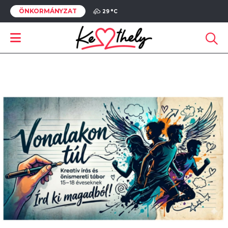
ÖNKORMÁNYZAT
29 °
C