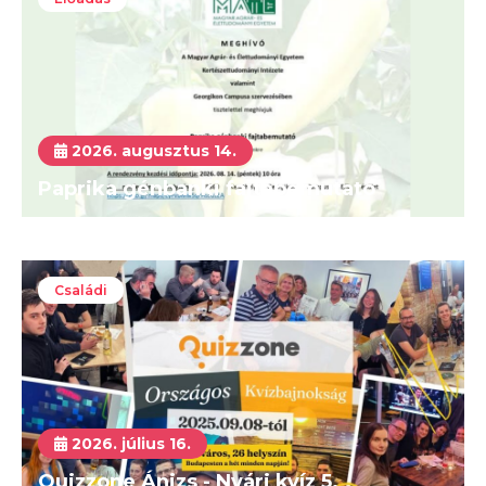
2026. augusztus 14.
Paprika génbanki fajtabemutató
Családi
2026. július 16.
Quizzone Ánizs - Nyári kvíz 5.