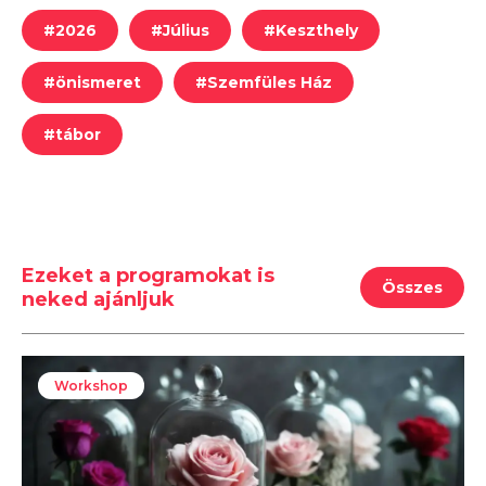
#
2026
#
Július
#
Keszthely
#
önismeret
#
Szemfüles Ház
#
tábor
Ezeket a programokat is
Összes
neked ajánljuk
Workshop