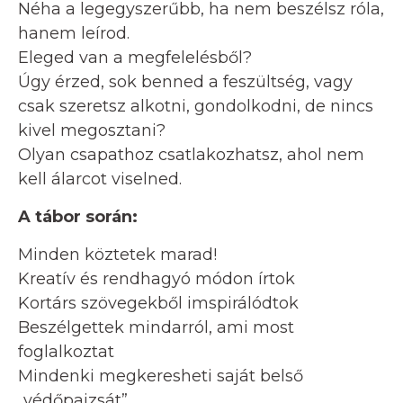
Néha a legegyszerűbb, ha nem beszélsz róla,
hanem leírod.
Eleged van a megfelelésből?
Úgy érzed, sok benned a feszültség, vagy
csak szeretsz alkotni, gondolkodni, de nincs
kivel megosztani?
Olyan csapathoz csatlakozhatsz, ahol nem
kell álarcot viselned.
A tábor során:
Minden köztetek marad!
Kreatív és rendhagyó módon írtok
Kortárs szövegekből imspirálódtok
Beszélgettek mindarról, ami most
foglalkoztat
Mindenki megkeresheti saját belső
„védőpajzsát”