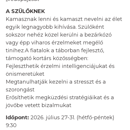
A SZÜLŐKNEK
Kamasznak lenni és kamaszt nevelni az élet
egyik legnagyobb kihívása. Szülőként
sokszor nehéz közel kerülni a bezárkózó
vagy épp viharos érzelmeket megélő
tinihez.A fiatalok a táborban fejlesztő,
támogató kortárs közősségben:
Fejleszthetik érzelmi intelligenciájukat és
önismeretüket
Megtanulhatják kezelni a stresszt és a
szorongást
Erősíthetik megküzdési stratégiáikat és a
jövőbe vetett bizalmukat
Időpont:
2026. július 27-31. (hétfő-péntek)
9:30