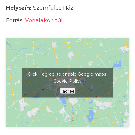
Helyszín:
Szemfüles Ház
Forrás:
Vonalakon túl
Click 'I agree' to enable Google maps
Cookie Policy
Kattints ide a térkép megjelenítéséhez
I agree