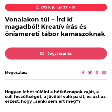
2026. július 27 – 31.
Vonalakon túl – Írd ki
magadból! Kreatív írás és
önismereti tábor kamaszoknak
Jegyvásárlás
Megosztás:
Hogyan lehet túlélni a hétköznapok zaját, a
suli feszültségét, a jövőtől való parát, és azt az
érzést, hogy „senki sem ért meg”?