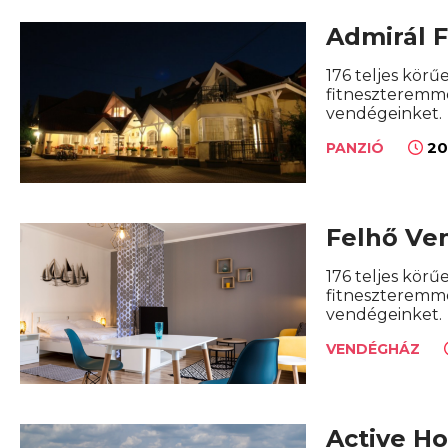
Admirál F
176 teljes körű
fitneszteremme
vendégeinket.
20
PANZIÓ
Felhő Ve
176 teljes körű
fitneszteremme
vendégeinket.
VENDÉGHÁZ
Active H