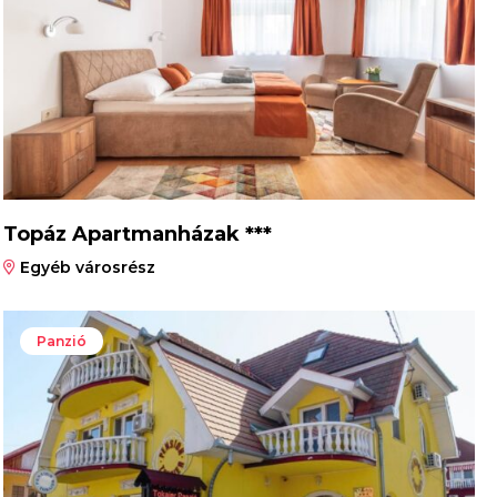
Topáz Apartmanházak ***
Egyéb városrész
Panzió