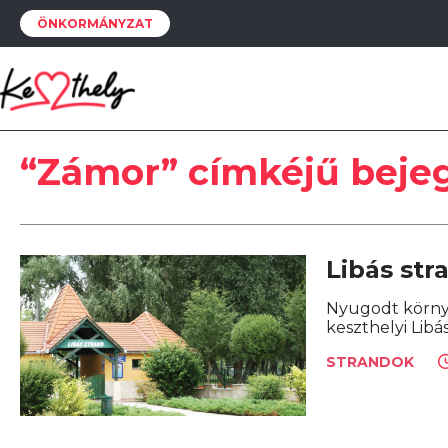
ÖNKORMÁNYZAT
“Zámor” címkéjű beje
Libás str
Nyugodt környe
keszthelyi Libá
STRANDOK