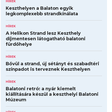
HÍREK
Keszthelyen a Balaton egyik
legkomplexebb strandkínálata
HÍREK
A Helikon Strand lesz Keszthely
díjmentesen látogatható balatoni
fürdőhelye
HÍREK
Bővül a strand, új sétányt és szabadtéri
színpadot is terveznek Keszthelyen
HÍREK
Balatoni retró: a nyár kiemelt
kiállítására készül a keszthelyi Balatoni
Múzeum