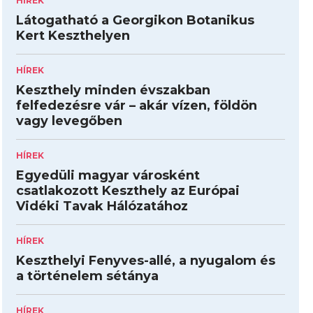
HÍREK
Látogatható a Georgikon Botanikus
Kert Keszthelyen
HÍREK
Keszthely minden évszakban
felfedezésre vár – akár vízen, földön
vagy levegőben
HÍREK
Egyedüli magyar városként
csatlakozott Keszthely az Európai
Vidéki Tavak Hálózatához
HÍREK
Keszthelyi Fenyves-allé, a nyugalom és
a történelem sétánya
HÍREK