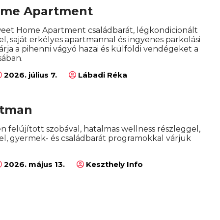
ome Apartment
weet Home Apartment családbarát, légkondicionált
l, saját erkélyes apartmannal és ingyenes parkolási
rja a pihenni vágyó hazai és külföldi vendégeket a
sában.
2026. július 7.
Lábadi Réka
rtman
en felújított szobával, hatalmas wellness részleggel,
l, gyermek- és családbarát programokkal várjuk
2026. május 13.
Keszthely Info