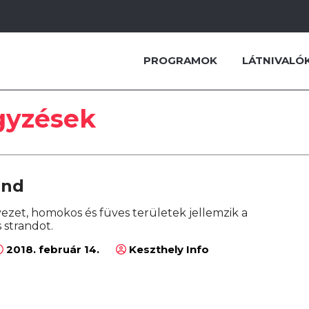
PROGRAMOK
LÁTNIVALÓ
gyzések
and
zet, homokos és füves területek jellemzik a
s strandot.
2018. február 14.
Keszthely Info