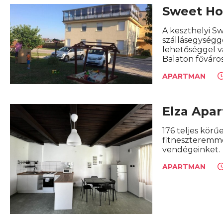
Sweet H
A keszthelyi S
szállásegységge
lehetőséggel vá
Balaton főváro
APARTMAN
Elza Apa
176 teljes körű
fitneszteremme
vendégeinket.
APARTMAN