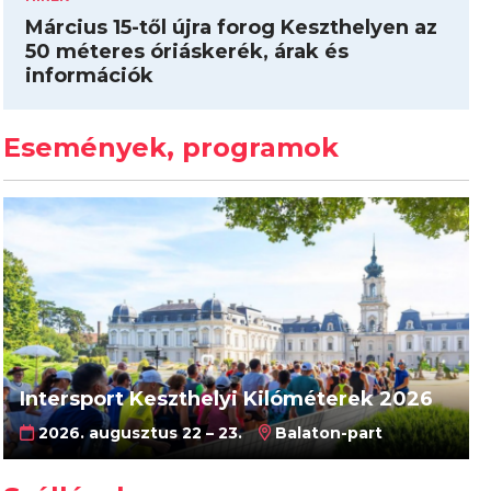
Március 15-től újra forog Keszthelyen az
50 méteres óriáskerék, árak és
információk
Események, programok
Intersport Keszthelyi Kilóméterek 2026
2026. augusztus 22 – 23.
Balaton-part