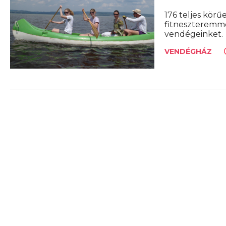
176 teljes körű
fitneszteremme
vendégeinket.
VENDÉGHÁZ