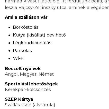
harmadik vasúti átkelőig. Itt forduljunk balra,
lesz a Bajcsy-Zsilinszky utca, aminek a végében
Ami a szálláson vár
Borkóstolás
Kutya (kisállat) bevihető
Légkondicionálás
Parkolás
Wi-Fi
Beszélt nyelvek
Angol, Magyar, Német
Sportolási lehetőségek
Kerékpár-kölcsönzés
SZÉP Kártya
Szállás zseb (alszámla)