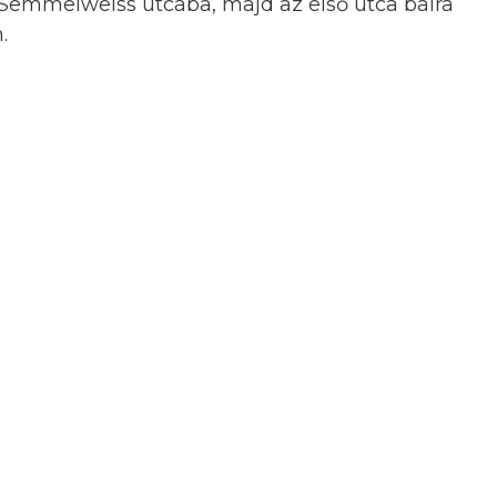
 a Semmelweiss utcába, majd az első utca balra
.