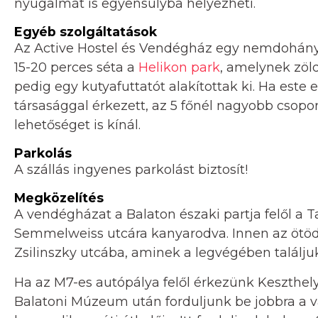
nyugalmát is egyensúlyba helyezheti.
Egyéb szolgáltatások
Az Active Hostel és Vendégház egy nemdohányzó
15-20 perces séta a
Helikon park
, amelynek zöl
pedig egy kutyafuttatót alakítottak ki. Ha este 
társasággal érkezett, az 5 főnél nagyobb csopo
lehetőséget is kínál.
Parkolás
A szállás ingyenes parkolást biztosít!
Megközelítés
A vendégházat a Balaton északi partja felől a T
Semmelweiss utcára kanyarodva. Innen az ötödik
Zsilinszky utcába, aminek a legvégében találjuk 
Ha az M7-es autópálya felől érkezünk Keszthely
Balatoni Múzeum után forduljunk be jobbra a v