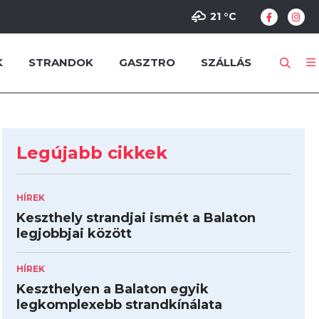
21 °
C
K
STRANDOK
GASZTRO
SZÁLLÁS
Legújabb cikkek
HÍREK
Keszthely strandjai ismét a Balaton
legjobbjai között
HÍREK
Keszthelyen a Balaton egyik
legkomplexebb strandkínálata