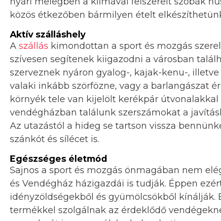
nyári melegben a klímával felszerelt szobák hűs
közös étkezőben bármilyen ételt elkészíthetü
Aktív szálláshely
A
szállás
kimondottan a sport és mozgás szerel
szívesen segítenek kiigazodni a városban találh
szerveznek nyáron gyalog-, kajak-kenu-, illetve 
valaki inkább szörfözne, vagy a barlangászat érdek
környék tele van kijelölt kerékpár útvonalakkal 
vendégházban találunk szerszámokat a javításh
Az utazástól a hideg se tartson vissza bennünke
szánkót és sílécet is.
Egészséges életmód
Sajnos a sport és mozgás önmagában nem elég 
és Vendégház házigazdái is tudják. Éppen ezért
idényzöldségekből és gyümölcsökből kínálják.
termékkel szolgálnak az érdeklődő vendégeknek.