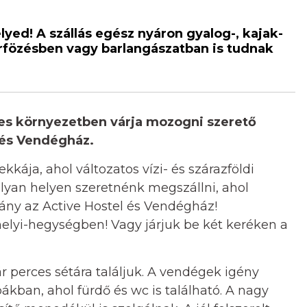
lyed! A szállás egész nyáron gyalog-, kajak-
zörfözésben vagy barlangászatban is tudnak
es környezetben várja mozogni szerető
 és Vendégház.
kkája, ahol változatos vízi- és szárazföldi
olyan helyen szeretnénk megszállni, ahol
rány az Active Hostel és Vendégház!
helyi-hegységben! Vagy járjuk be két keréken a
ár perces sétára találjuk. A vendégek igény
ákban, ahol fürdő és wc is található. A nagy