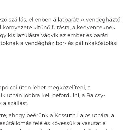
 szállás, ellenben állatbarát! A vendégháztól
d környezete kitűnő futásra, a kedvenceknek
egy kis lazulásra vágyik az ember és baráti
rtoknak a vendégház bor- és pálinkakóstolási
apolcai úton lehet megközelíteni, a
 utcán jobbra kell befordulni, a Bajcsy-
a szállást.
re, ahogy beérünk a Kossuth Lajos utcára, a
asútállomás felé és kövessük a vasutat a