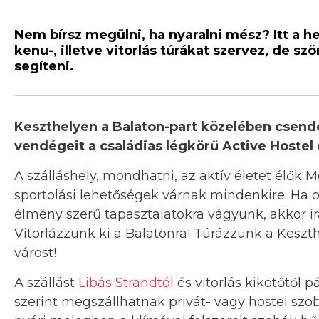
Nem bírsz megülni, ha nyaralni mész? Itt a he
kenu-, illetve vitorlás túrákat szervez, de s
segíteni.
Keszthelyen a Balaton-part közelében csend
vendégeit a családias légkörű Active Hostel
A szálláshely, mondhatni, az aktív életet élők Me
sportolási lehetőségek várnak mindenkire. Ha 
élmény szerű tapasztalatokra vágyunk, akkor i
Vitorlázzunk ki a Balatonra! Túrázzunk a Keszt
várost!
A szállást
Libás Strandtól
és vitorlás kikötőtől p
szerint megszállhatnak privát- vagy hostel szob