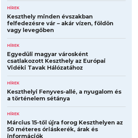
HÍREK
Keszthely minden évszakban
felfedezésre vár – akár vízen, földön
vagy levegőben
HÍREK
Egyedüli magyar városként
csatlakozott Keszthely az Európai
Vidéki Tavak Hálózatához
HÍREK
Keszthelyi Fenyves-allé, a nyugalom és
a történelem sétánya
HÍREK
Március 15-től újra forog Keszthelyen az
50 méteres óriáskerék, árak és
információk