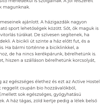
ítő menedékül is szolgálnak. A jól felszerelt
nk magunknak.
meseinek ajánlott. A házigazdák nagyon
ató sport lehetőségek között. Sőt, ők maguk is
vitorlás túrákat. De szívesen segítenek, ha
li. A bicikli út szinte a ház előtt fut, és a
is. Ha bármi történne a biciklinkkel, a
oz, de ha nincs kerékpárunk, bérelhetünk is.
t, hiszen a szálláson bérelhetünk korcsolyát,
az egészséges élethez és ezt az Active Hostel
 reggelit csupán bio hozzávalókból,
 Emellett sok egészséges, gyógyhatású
 A ház tágas, zöld kertje pedig a lélek belső