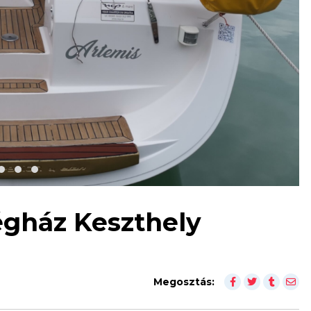
égház Keszthely
Megosztás: