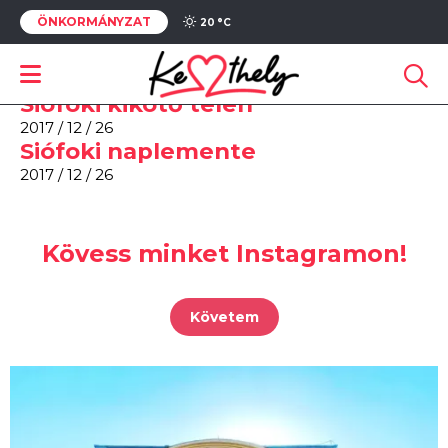
ÖNKORMÁNYZAT
Naplemente Fonyódon, szemben
20 °
C
a Badacsony
2017 / 12 / 26
Siófoki kikötő télen
2017 / 12 / 26
Siófoki naplemente
2017 / 12 / 26
Kövess minket Instagramon!
Követem