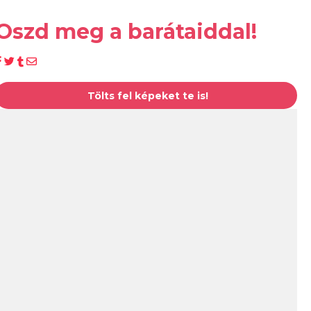
Oszd meg a barátaiddal!
Tölts fel képeket te is!