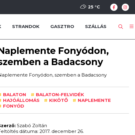
25 °
C
K
STRANDOK
GASZTRO
SZÁLLÁS
Naplemente Fonyódon,
szemben a Badacsony
Naplemente Fonyódon, szemben a Badacsony
#
BALATON
#
BALATON-FELVIDÉK
#
HAJÓÁLLOMÁS
#
KIKÖTŐ
#
NAPLEMENTE
#
FONYÓD
Szerző:
Szabó Zoltán
Feltöltés dátuma: 2017. december 26.