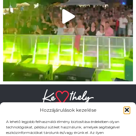
Hozzájárulások kezelése
A lehető legjobb felhasználói élmény biztosítása érdekében olyan
technológiákat, például sütiket használunk, amelyek segítségével
eszközinformációkat tárolunk és/vagy érünk el. Az ilyen
HASZNOS LINKEK