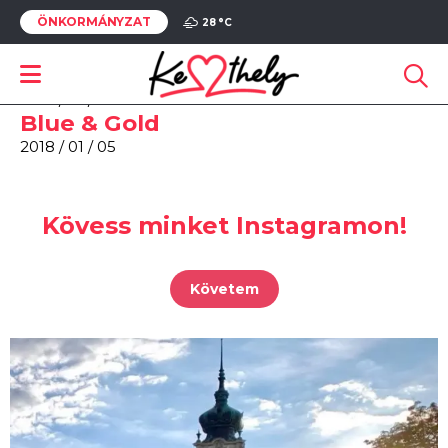
ÖNKORMÁNYZAT
Sorstársak
28 °
C
2019 / 01 / 22
Badacsonyi alkony
2018 / 01 / 08
Blue & Gold
2018 / 01 / 05
Kövess minket Instagramon!
Követem