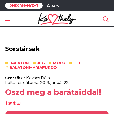
ÖNKORMÁNYZAT
32 °
C
Sorstársak
#
BALATON
#
JÉG
#
MÓLÓ
#
TÉL
#
BALATONMÁRIAFÜRDŐ
Szerző:
dr Kovács Béla
Feltöltés dátuma: 2019. január 22.
Oszd meg a barátaiddal!