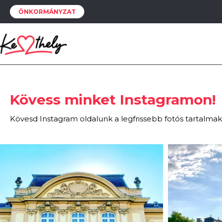
Téli pihenő
ÖNKORMÁNYZAT
2019 / 01 / 22
Napkelte a csónakból
2018 / 01 / 27
Kövess minket Instagramon!
Kövesd Instagram oldalunk a legfrissebb fotós tartalmak