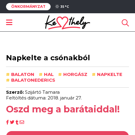
ÖNKORMÁNYZAT
35 °
C
Napkelte a csónakból
#
BALATON
#
HAL
#
HORGÁSZ
#
NAPKELTE
#
BALATONEDERICS
Szerző:
Szijártó Tamara
Feltöltés dátuma: 2018. január 27.
Oszd meg a barátaiddal!