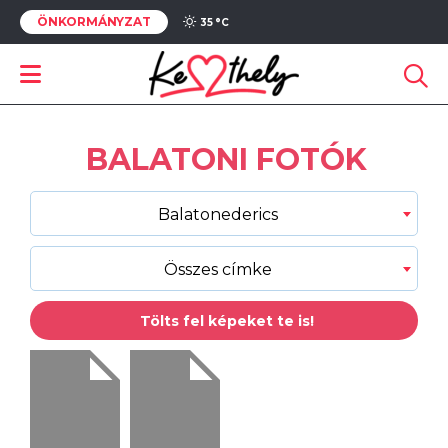
ÖNKORMÁNYZAT
35 °
C
BALATONI FOTÓK
Balatonederics
Összes címke
Tölts fel képeket te is!