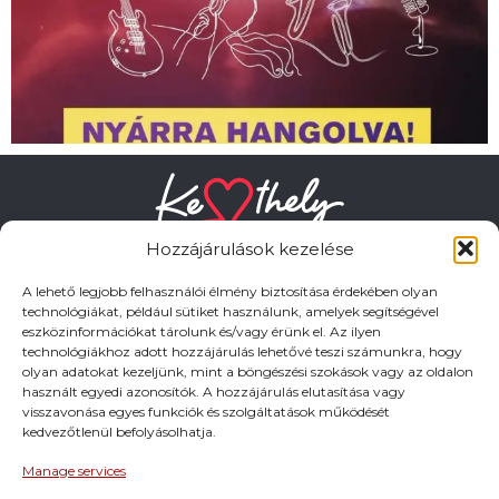
Hozzájárulások kezelése
A lehető legjobb felhasználói élmény biztosítása érdekében olyan
technológiákat, például sütiket használunk, amelyek segítségével
eszközinformációkat tárolunk és/vagy érünk el. Az ilyen
HASZNOS LINKEK
technológiákhoz adott hozzájárulás lehetővé teszi számunkra, hogy
olyan adatokat kezeljünk, mint a böngészési szokások vagy az oldalon
használt egyedi azonosítók. A hozzájárulás elutasítása vagy
Adatkezelési tájékoztató
visszavonása egyes funkciók és szolgáltatások működését
kedvezőtlenül befolyásolhatja.
Impresszum
Manage services