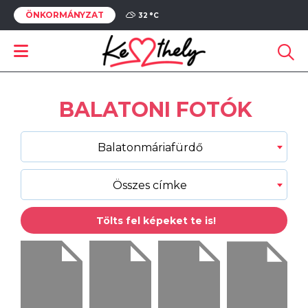
ÖNKORMÁNYZAT
32 °
C
BALATONI FOTÓK
Balatonmáriafürdő
Összes címke
Tölts fel képeket te is!