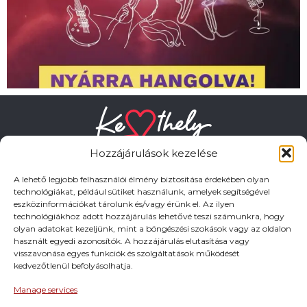
Hozzájárulások kezelése
A lehető legjobb felhasználói élmény biztosítása érdekében olyan
technológiákat, például sütiket használunk, amelyek segítségével
eszközinformációkat tárolunk és/vagy érünk el. Az ilyen
HASZNOS LINKEK
technológiákhoz adott hozzájárulás lehetővé teszi számunkra, hogy
olyan adatokat kezeljünk, mint a böngészési szokások vagy az oldalon
használt egyedi azonosítók. A hozzájárulás elutasítása vagy
Adatkezelési tájékoztató
visszavonása egyes funkciók és szolgáltatások működését
kedvezőtlenül befolyásolhatja.
Impresszum
Manage services