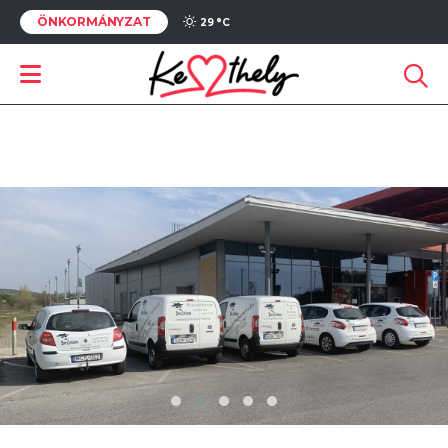
ÖNKORMÁNYZAT
29 °
C