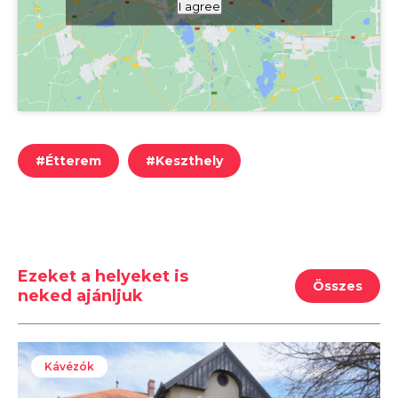
I agree
#
Étterem
#
Keszthely
Ezeket a helyeket is
Összes
neked ajánljuk
Kávézók