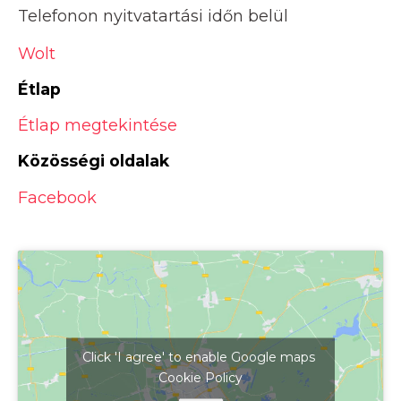
Telefonon nyitvatartási időn belül
Wolt
Étlap
Étlap megtekintése
Közösségi oldalak
Facebook
Click 'I agree' to enable Google maps
Cookie Policy
Kattints ide a térkép megjelenítéséhez