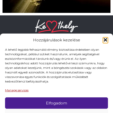
Hozzájárulások kezelése
A lehető legjobb felhasználói élmény biztosítása érdekében olyan
technológiákat, például sütiket használunk, amelyek segítségével
HASZNOS LINKEK
eszközinformációkat tárolunk és/vagy érünk el. Az ilyen
technológiákhoz adott hozzájárulás lehetővé teszi számunkra, hogy
olyan adatokat kezeljünk, mint a böngészési szokások vagy az oldalon
Adatkezelési tájékoztató
használt egyedi azonosítók. A hozzájárulás elutasítása vagy
visszavonása egyes funkciók és szolgáltatások működését
Impresszum
kedvezőtlenül befolyásolhatja.
Manage services
© 2026 Minden jog fentartva.
Elfogadom
A keszthely.hu KIADÓJA KESZTHELY VÁROS