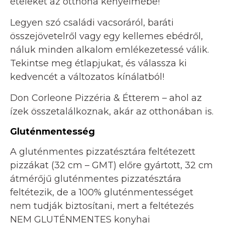
ételeket az otthona kényelmébe!
Legyen szó családi vacsoráról, baráti
összejövetelről vagy egy kellemes ebédről,
náluk minden alkalom emlékezetessé válik.
Tekintse meg étlapjukat, és válassza ki
kedvencét a változatos kínálatból!
Don Corleone Pizzéria & Étterem – ahol az
ízek összetalálkoznak, akár az otthonában is.
Gluténmentesség
A gluténmentes pizzatésztára feltétezett
pizzákat (32 cm – GMT) előre gyártott, 32 cm
átmérőjű gluténmentes pizzatésztára
feltétezik, de a 100% gluténmentességet
nem tudják biztosítani, mert a feltétezés
NEM GLUTÉNMENTES konyhai