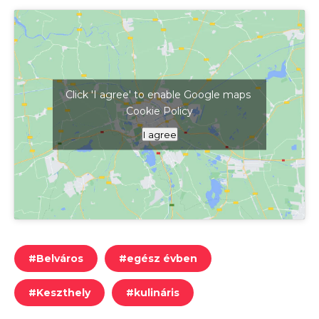
Click 'I agree' to enable Google maps
Cookie Policy
Kattints ide a térkép megjelenítéséhez
I agree
#
Belváros
#
egész évben
#
Keszthely
#
kulináris