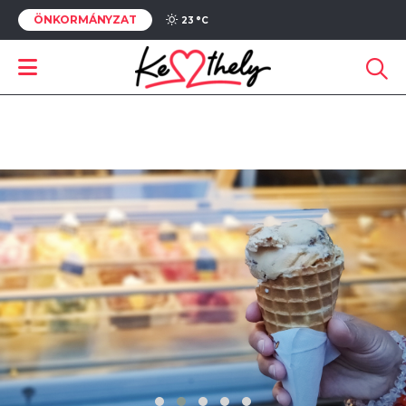
ÖNKORMÁNYZAT
23 °
C