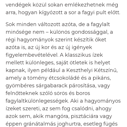
vendégek közül sokan emlékezhetnek még
arra, hogyan kígyózott a sor a fagyi pult előtt.
Sok minden változott azóta, de a fagylalt
minősége nem – különös gondossággal, a
régi hagyományok szerint készítik őket
azóta is, az új kor és az új igények
figyelembevételével. A klasszikus ízek
mellett különleges, saját ötletek is helyet
kapnak, ilyen például a Keszthelyi Kétszínű,
amely a tömény étcsokoládé és a pikáns,
gyömbéres sárgabarack párosítása, vagy
felnőtteknek szóló sörös és boros
fagylaltkülönlegességek. Aki a hagyományos
ízeket szereti, az sem fog csalódni, ahogy
azok sem, akik mangóra, pisztáciára vagy
éppen gránátalmás joghurtra, esetleg fügés