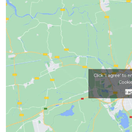
Kattints ide a tér
Click 'I agree' to
Cookie
I a