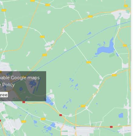
kép megjelenítéséhez
 enable Google maps
 Policy
gree