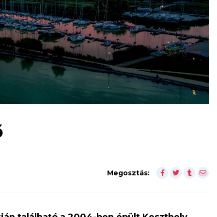
ő
Megosztás:
án található a 2004-ben épült Keszthely