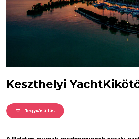
Keszthelyi YachtKiköt
Jegyvásárlás
A Balaton nyugati medencéjének északi partj