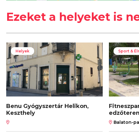
Ezeket a helyeket is n
Helyek
Sport & É
Benu Gyógyszertár Helikon,
Fitneszpa
Keszthely
edzőterem
Balaton-pa