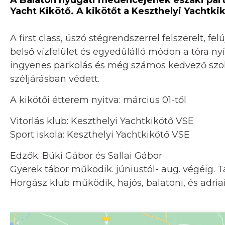
Yacht Kikötő. A kikötőt a Keszthelyi Yachtkik
A first class, úszó stégrendszerrel felszerelt, fe
belső vízfelület és egyedülálló módon a tóra nyí
ingyenes parkolás és még számos kedvező szolg
széljárásban védett.
A kikötői étterem nyitva: március 01-től
Vitorlás klub: Keszthelyi Yachtkikötő VSE
Sport iskola: Keszthelyi Yachtkikötő VSE
Edzők: Büki Gábor és Sallai Gábor
Gyerek tábor működik. júniustól- aug. végéig. T
Horgász klub működik, hajós, balatoni, és adri