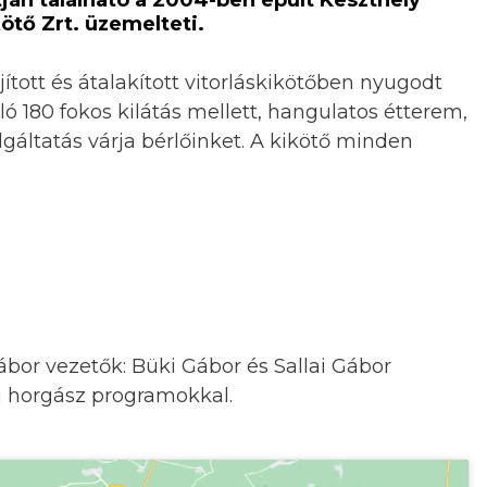
ötő Zrt. üzemelteti.
lújított és átalakított vitorláskikötőben nyugodt
ló 180 fokos kilátás mellett, hangulatos étterem,
áltatás várja bérlőinket. A kikötő minden
ábor vezetők: Büki Gábor és Sallai Gábor
ai horgász programokkal.