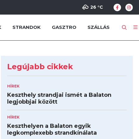
26 °
C
K
STRANDOK
GASZTRO
SZÁLLÁS
Legújabb cikkek
HÍREK
Keszthely strandjai ismét a Balaton
legjobbjai között
HÍREK
Keszthelyen a Balaton egyik
legkomplexebb strandkínálata