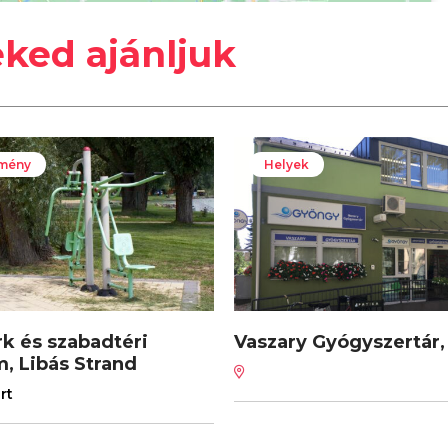
eked ajánljuk
lmény
Helyek
rk és szabadtéri
Vaszary Gyógyszertár,
, Libás Strand
rt