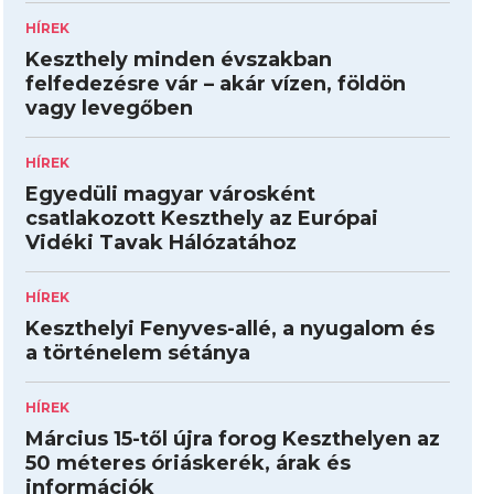
HÍREK
Keszthely minden évszakban
felfedezésre vár – akár vízen, földön
vagy levegőben
HÍREK
Egyedüli magyar városként
csatlakozott Keszthely az Európai
Vidéki Tavak Hálózatához
HÍREK
Keszthelyi Fenyves-allé, a nyugalom és
a történelem sétánya
HÍREK
Március 15-től újra forog Keszthelyen az
50 méteres óriáskerék, árak és
információk