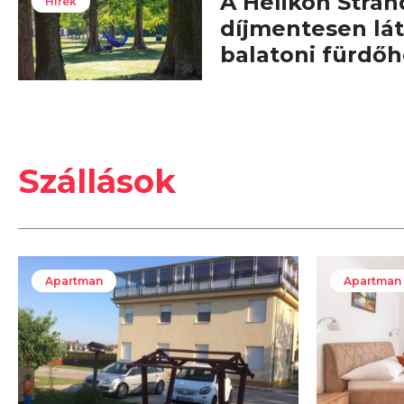
A Helikon Stran
Hírek
díjmentesen lá
balatoni fürdőh
Szállások
Apartman
Apartman