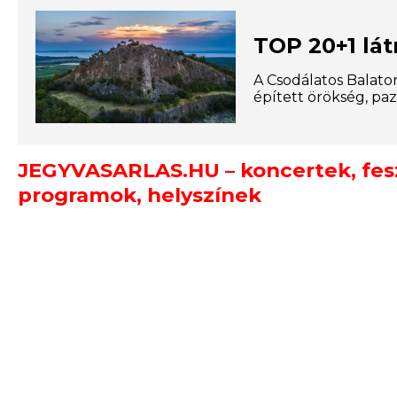
TOP 20+1 lát
A Csodálatos Balato
épített örökség, paz
JEGYVASARLAS.HU – koncertek, feszt
programok, helyszínek