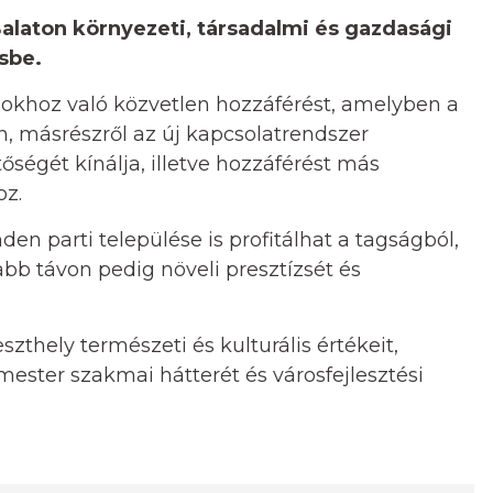
Balaton környezeti, társadalmi és gazdasági
sbe.
ásokhoz való közvetlen hozzáférést, amelyben a
n, másrészről az új kapcsolatrendszer
őségét kínálja, illetve hozzáférést más
oz.
n parti települése is profitálhat a tagságból,
abb távon pedig növeli presztízsét és
zthely természeti és kulturális értékeit,
rmester szakmai hátterét és városfejlesztési