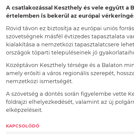
A csatlakozással Keszthely és vele együtt a 
értelemben is bekerül az európai vérkeringé
Rövid távon ez biztosítja az európai uniós forr
szövetségnek másfél évtizedes tapasztalata va
kialakítása a nemzetközi tapasztalatcsere lehet
országok tóparti településeinek jó gyakorlataih
Középtávon Keszthely térsége és a Balaton minde
amely erősíti a város regionális szerepét, hossz
nemzetközi ismertségét.
A szövetség a döntés során figyelembe vette Kes
földrajzi elhelyezkedését, valamint az új polgá
elképzeléseit.
KAPCSOLÓDÓ