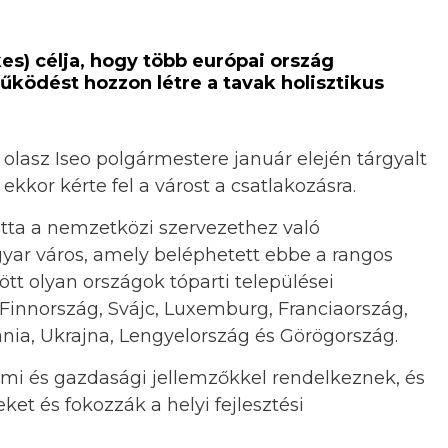
es) célja, hogy több európai ország
ködést hozzon létre a tavak holisztikus
 olasz Iseo polgármestere január elején tárgyalt
ekkor kérte fel a várost a csatlakozásra.
atta a nemzetközi szervezethez való
gyar város, amely beléphetett ebbe a rangos
tt olyan országok tóparti települései
Finnország, Svájc, Luxemburg, Franciaország,
vánia, Ukrajna, Lengyelország és Görögország.
almi és gazdasági jellemzőkkel rendelkeznek, és
ket és fokozzák a helyi fejlesztési