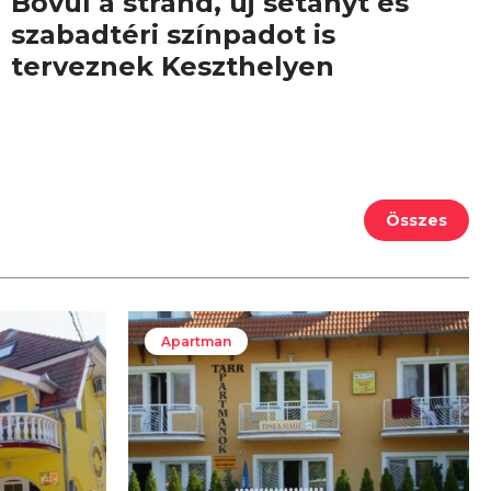
Bővül a strand, új sétányt és
szabadtéri színpadot is
terveznek Keszthelyen
Összes
Apartman