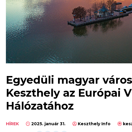
Egyedüli magyar város
Keszthely az Európai 
Hálózatához
HÍREK
2025. január 31.
Keszthely Info
kesz