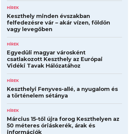
HÍREK
Keszthely minden évszakban
felfedezésre vár – akár vízen, földön
vagy levegőben
HÍREK
Egyedüli magyar városként
csatlakozott Keszthely az Európai
Vidéki Tavak Hálózatához
HÍREK
Keszthelyi Fenyves-allé, a nyugalom és
a történelem sétánya
HÍREK
Március 15-től újra forog Keszthelyen az
50 méteres óriáskerék, árak és
információk