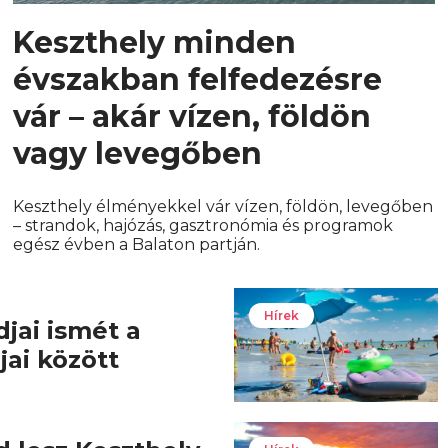
Keszthely minden
évszakban felfedezésre
vár – akár vízen, földön
vagy levegőben
Keszthely élményekkel vár vízen, földön, levegőben
– strandok, hajózás, gasztronómia és programok
egész évben a Balaton partján.
Hírek
djai ismét a
jai között