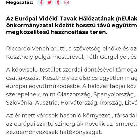
Megosztás:
Az Európai Vidéki Tavak Hálózatának (nEUlak
önkormányzatai között hosszú távú együttmű
megközelítésű hasznosítása terén.
Riccardo Venchiarutti, a szövetség elnöke és az
Keszthely polgármesterével, Tóth Gergellyel, és 
A képviselő-testület szerdai döntésével támog
csatlakozást. Keszthely az első és egyetlen ma
európai együttműködésbe. A hálózat tagjai közö
szerepelnek, mint Olaszország, Spanyolország, 
Szlovénia, Ausztria, Horvátország, Írország, Lit
Az érintett városok hasonló környezeti, társad
az európai szintű szinergiák növelik az ismerete
kezdeményezések hatékonyságát.