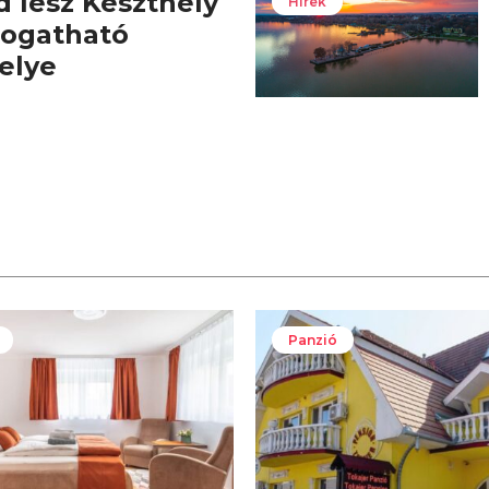
d lesz Keszthely
Hírek
togatható
elye
Panzió