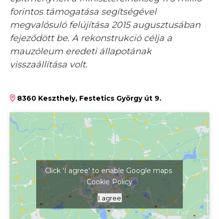
forintos támogatása segítségével
megvalósuló felújítása 2015 augusztusában
fejeződött be. A rekonstrukció célja a
mauzóleum eredeti állapotának
visszaállítása volt.
8360 Keszthely, Festetics György út 9.
Click 'I agree' to enable Google maps
Cookie Policy
Kattints ide a térkép megjelenítéséhez
I agree