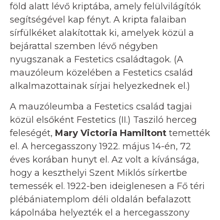
föld alatt lévő kriptába, amely felülvilágítók
segítségével kap fényt. A kripta falaiban
sírfülkéket alakítottak ki, amelyek közül a
bejárattal szemben lévő négyben
nyugszanak a Festetics családtagok. (A
mauzóleum közelében a Festetics család
alkalmazottainak sírjai helyezkednek el.)
A mauzóleumba a Festetics család tagjai
közül elsőként Festetics (II.) Tasziló herceg
feleségét,
Mary Victoria Hamiltont
temették
el. A hercegasszony 1922. május 14-én, 72
éves korában hunyt el. Az volt a kívánsága,
hogy a keszthelyi Szent Miklós sírkertbe
temessék el. 1922-ben ideiglenesen a Fő téri
plébániatemplom déli oldalán befalazott
kápolnába helyezték el a hercegasszony