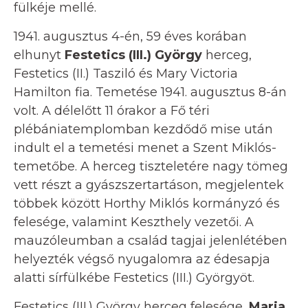
fülkéje mellé.
1941. augusztus 4-én, 59 éves korában
elhunyt
Festetics (III.) György
herceg,
Festetics (II.) Tasziló és Mary Victoria
Hamilton fia. Temetése 1941. augusztus 8-án
volt. A délelőtt 11 órakor a Fő téri
plébániatemplomban kezdődő mise után
indult el a temetési menet a Szent Miklós-
temetőbe. A herceg tiszteletére nagy tömeg
vett részt a gyászszertartáson, megjelentek
többek között Horthy Miklós kormányzó és
felesége, valamint Keszthely vezetői. A
mauzóleumban a család tagjai jelenlétében
helyezték végső nyugalomra az édesapja
alatti sírfülkébe Festetics (III.) Györgyöt.
Festetics (III.) György herceg felesége,
Maria