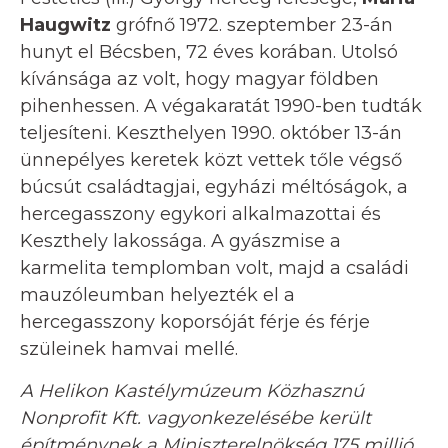
Haugwitz
grófnő 1972. szeptember 23-án
hunyt el Bécsben, 72 éves korában. Utolsó
kívánsága az volt, hogy magyar földben
pihenhessen. A végakaratát 1990-ben tudták
teljesíteni. Keszthelyen 1990. október 13-án
ünnepélyes keretek közt vettek tőle végső
búcsút családtagjai, egyházi méltóságok, a
hercegasszony egykori alkalmazottai és
Keszthely lakossága. A gyászmise a
karmelita templomban volt, majd a családi
mauzóleumban helyezték el a
hercegasszony koporsóját férje és férje
szüleinek hamvai mellé.
A Helikon Kastélymúzeum Közhasznú
Nonprofit Kft. vagyonkezelésébe került
építménynek a Miniszterelnökség 175 millió