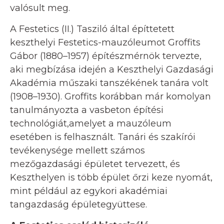
valósult meg.
A Festetics (II.) Tasziló által építtetett
keszthelyi Festetics-mauzóleumot Groffits
Gábor (1880–1957) építészmérnök tervezte,
aki megbízása idején a Keszthelyi Gazdasági
Akadémia műszaki tanszékének tanára volt
(1908–1930). Groffits korábban már komolyan
tanulmányozta a vasbeton építési
technológiát,amelyet a mauzóleum
esetében is felhasznált. Tanári és szakírói
tevékenysége mellett számos
mezőgazdasági épületet tervezett, és
Keszthelyen is több épület őrzi keze nyomát,
mint például az egykori akadémiai
tangazdaság épületegyüttese.