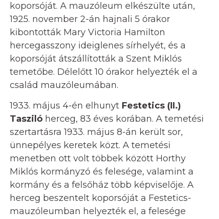
koporsóját. A mauzóleum elkészülte után,
1925. november 2-án hajnali 5 órakor
kibontották Mary Victoria Hamilton
hercegasszony ideiglenes sírhelyét, és a
koporsóját átszállították a Szent Miklós
temetőbe. Délelőtt 10 órakor helyezték el a
család mauzóleumában.
1933. május 4-én elhunyt
Festetics (II.)
Tasziló
herceg, 83 éves korában. A temetési
szertartásra 1933. május 8-án került sor,
ünnepélyes keretek közt. A temetési
menetben ott volt többek között Horthy
Miklós kormányzó és felesége, valamint a
kormány és a felsőház több képviselője. A
herceg beszentelt koporsóját a Festetics-
mauzóleumban helyezték el, a felesége