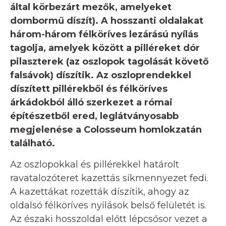
által körbezárt mezők, amelyeket
dombormű díszít). A hosszanti oldalakat
három-három félköríves lezárású nyílás
tagolja, amelyek között a pilléreket dór
pilaszterek (az oszlopok tagolását követő
falsávok) díszítik. Az oszloprendekkel
díszített pillérekből és félköríves
árkádokból álló szerkezet a római
építészetből ered, leglátványosabb
megjelenése a Colosseum homlokzatán
található.
Az oszlopokkal és pillérekkel határolt
ravatalozóteret kazettás síkmennyezet fedi.
A kazettákat rozetták díszítik, ahogy az
oldalsó félköríves nyílások belső felületét is.
Az északi hosszoldal előtt lépcsősor vezet a