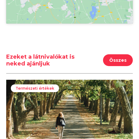
Ezeket a látnivalókat is
Összes
neked ajánljuk
Természeti értékek