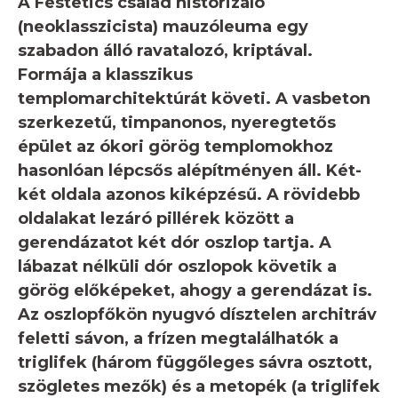
A Festetics család historizáló
(neoklasszicista) mauzóleuma egy
szabadon álló ravatalozó, kriptával.
Formája a klasszikus
templomarchitektúrát követi. A vasbeton
szerkezetű, timpanonos, nyeregtetős
épület az ókori görög templomokhoz
hasonlóan lépcsős alépítményen áll. Két-
két oldala azonos kiképzésű. A rövidebb
oldalakat lezáró pillérek között a
gerendázatot két dór oszlop tartja. A
lábazat nélküli dór oszlopok követik a
görög előképeket, ahogy a gerendázat is.
Az oszlopfőkön nyugvó dísztelen architráv
feletti sávon, a frízen megtalálhatók a
triglifek (három függőleges sávra osztott,
szögletes mezők) és a metopék (a triglifek