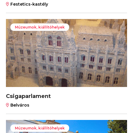
Festetics-kastély
Múzeumok, kiállítóhelyek
Csigaparlament
Belváros
Múzeumok, kiállítóhelyek