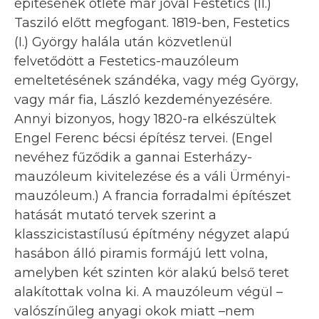
építésének ötlete már jóval Festetics (II.)
Tasziló előtt megfogant. 1819-ben, Festetics
(I.) György halála után közvetlenül
felvetődött a Festetics-mauzóleum
emeltetésének szándéka, vagy még György,
vagy már fia, László kezdeményezésére.
Annyi bizonyos, hogy 1820-ra elkészültek
Engel Ferenc bécsi építész tervei. (Engel
nevéhez fűződik a gannai Esterházy-
mauzóleum kivitelezése és a váli Ürményi-
mauzóleum.) A francia forradalmi építészet
hatását mutató tervek szerint a
klasszicistastílusú építmény négyzet alapú
hasábon álló piramis formájú lett volna,
amelyben két szinten kör alakú belső teret
alakítottak volna ki. A mauzóleum végül –
valószínűleg anyagi okok miatt –nem