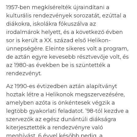
1957-ben megkísérelték újraindítani a
kulturális rendezvények sorozatát, ezúttal a
diákokra, iskolákra fókuszálva az
irodalmárok helyett, és a következő évben
sor is került a XX. század első Helikon-
ünnepségére. Eleinte sikeres volt a program,
de aztán egyre kevesebb résztvevője volt, és
az 1980-as években be is szüntették a
rendezvényt.
Az 1990-es évtizedben aztán alapítványt
hoztak létre a Helikonok megszervezésére,
amelyben azóta is önkéntesek végzik a
legtöbb gyakorlati feladatot. ’98-tól kezdve a
szervezők az egész dunántúli diákságra
kiterjesztették a rendezvényre való
meghívást, 6 évvel később pedig, a