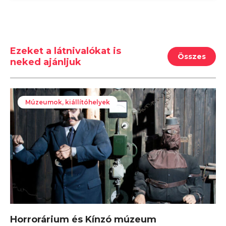
Ezeket a látnivalókat is
Összes
neked ajánljuk
Múzeumok, kiállítóhelyek
Horrorárium és Kínzó múzeum