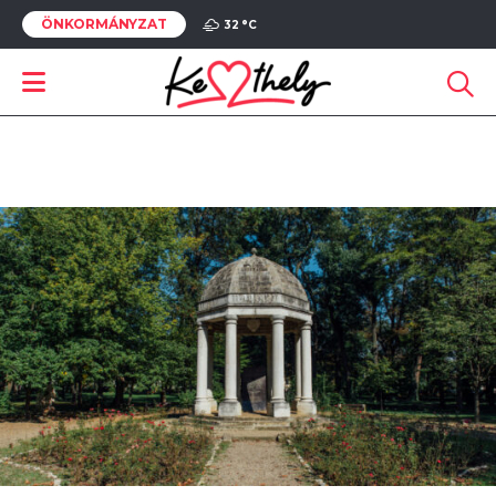
ÖNKORMÁNYZAT
32 °
C