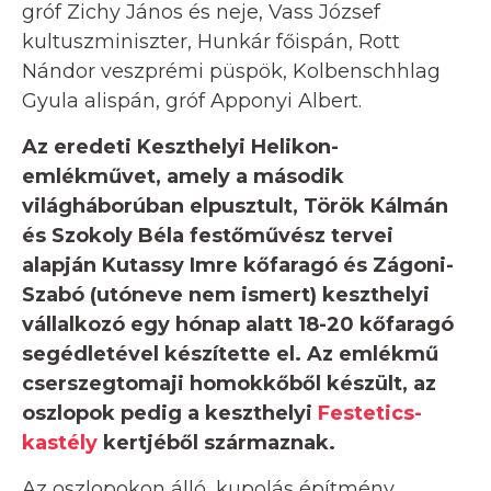
gróf Zichy János és neje, Vass József
kultuszminiszter, Hunkár főispán, Rott
Nándor veszprémi püspök, Kolbenschhlag
Gyula alispán, gróf Apponyi Albert.
Az eredeti Keszthelyi Helikon-
emlékművet, amely a második
világháborúban elpusztult, Török Kálmán
és Szokoly Béla festőművész tervei
alapján Kutassy Imre kőfaragó és Zágoni-
Szabó (utóneve nem ismert) keszthelyi
vállalkozó egy hónap alatt 18-20 kőfaragó
segédletével készítette el. Az emlékmű
cserszegtomaji homokkőből készült, az
oszlopok pedig a keszthelyi
Festetics-
kastély
kertjéből származnak.
Az oszlopokon álló, kupolás építmény,