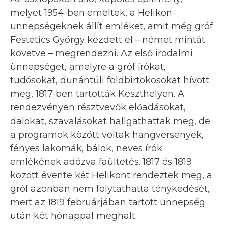
melyet 1954-ben emeltek, a Helikon-
ünnepségeknek állít emléket, amit még gróf
Festetics György kezdett el – német mintát
követve – megrendezni. Az első irodalmi
ünnepséget, amelyre a gróf írókat,
tudósokat, dunántúli földbirtokosokat hívott
meg, 1817-ben tartották Keszthelyen. A
rendezvényen résztvevők előadásokat,
dalokat, szavalásokat hallgathattak meg, de
a programok között voltak hangversenyek,
fényes lakomák, bálok, neves írók
emlékének adózva faültetés. 1817 és 1819
között évente két Helikont rendeztek meg, a
gróf azonban nem folytathatta ténykedését,
mert az 1819 februárjában tartott ünnepség
után két hónappal meghalt.