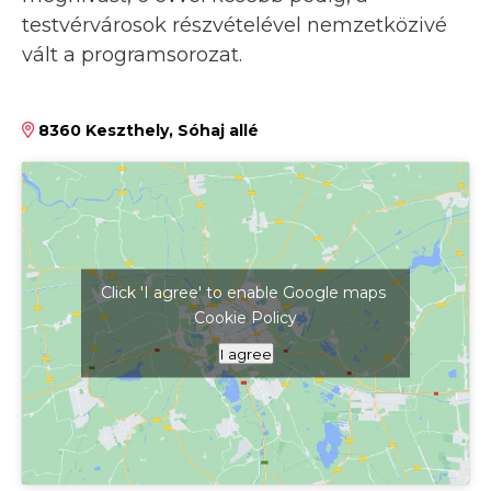
testvérvárosok részvételével nemzetközivé
vált a programsorozat.
8360 Keszthely, Sóhaj allé
Click 'I agree' to enable Google maps
Cookie Policy
Kattints ide a térkép megjelenítéséhez
I agree