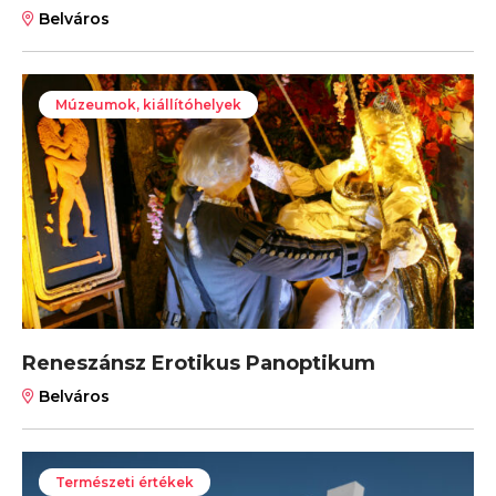
Belváros
Múzeumok, kiállítóhelyek
Reneszánsz Erotikus Panoptikum
Belváros
Természeti értékek