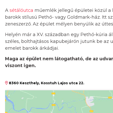
A
sétálóutca
műemlék jellegű épületei közül a 
barokk stílusú Pethő- vagy Goldmark-ház. Itt sz
zeneszerző. Az épület mélyen benyúlik az úttest
Helyén már a XV. században egy Pethő-kúria állt
széles, bolthajtásos kapubejárón jutunk be az u
emelet barokk árkádjai.
Maga az épület nem látogatható, de az udva
viszont igen.
8360 Keszthely, Kosstuh Lajos utca 22.