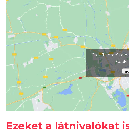
Kattints ide a tér
Click 'I agree' to
Cookie
I a
Ezeket a látnivalókat i