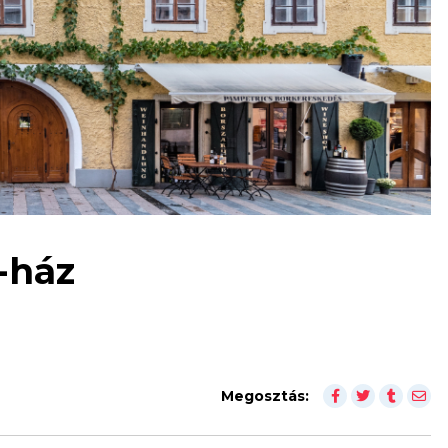
-ház
Megosztás: