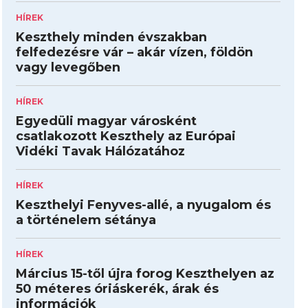
HÍREK
Keszthely minden évszakban
felfedezésre vár – akár vízen, földön
vagy levegőben
HÍREK
Egyedüli magyar városként
csatlakozott Keszthely az Európai
Vidéki Tavak Hálózatához
HÍREK
Keszthelyi Fenyves-allé, a nyugalom és
a történelem sétánya
HÍREK
Március 15-től újra forog Keszthelyen az
50 méteres óriáskerék, árak és
információk