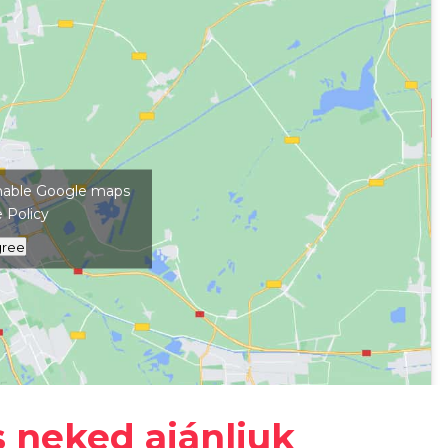
kép megjelenítéséhez
 enable Google maps
 Policy
gree
s neked ajánljuk