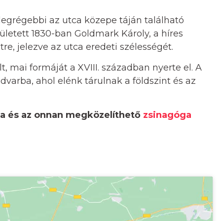
legrégebbi az utca közepe táján található
ületett 1830-ban Goldmark Károly, a híres
re, jelezve az utca eredeti szélességét.
, mai formáját a XVIII. században nyerte el. A
dvarba, ahol elénk tárulnak a földszint és az
ra és az onnan megközelíthető
zsinagóga