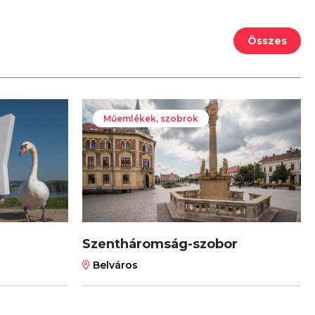
Összes
Műemlékek, szobrok
Szentháromság-szobor
Belváros