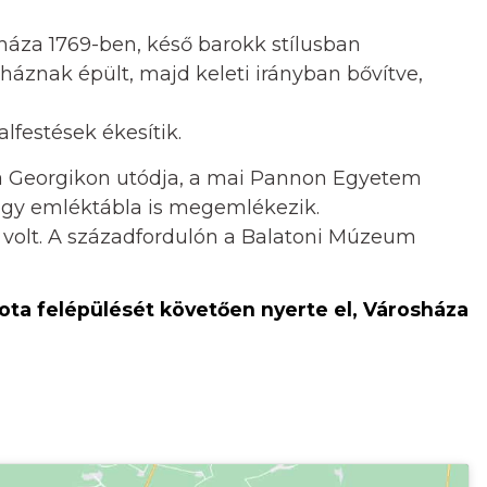
sháza 1769-ben, késő barokk stílusban
sháznak épült, majd keleti irányban bővítve,
festések ékesítik.
 a Georgikon utódja, a mai Pannon Egyetem
l egy emléktábla is megemlékezik.
 volt. A századfordulón a Balatoni Múzeum
lota felépülését követően nyerte el, Városháza