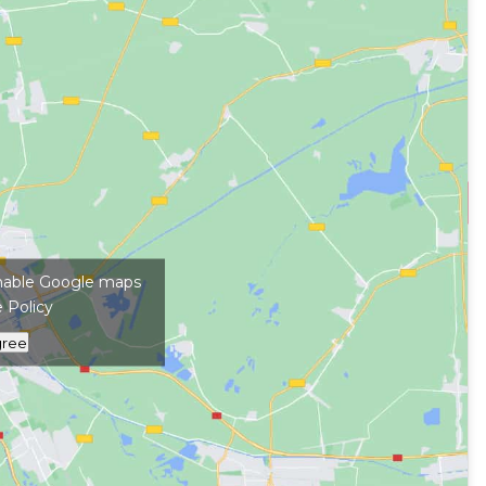
kép megjelenítéséhez
 enable Google maps
 Policy
gree