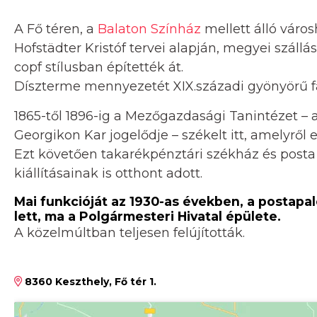
A Fő téren, a
Balaton Színház
mellett álló váro
Hofstädter Kristóf tervei alapján, megyei szállá
copf stílusban építették át.
Díszterme mennyezetét XIX.századi gyönyörű fal
1865-től 1896-ig a Mezőgazdasági Tanintézet –
Georgikon Kar jogelődje – székelt itt, amelyrő
Ezt követően takarékpénztári székház és posta
kiállításainak is otthont adott.
Mai funkcióját az 1930-as években, a postapa
lett, ma a Polgármesteri Hivatal épülete.
A közelmúltban teljesen felújították.
8360 Keszthely, Fő tér 1.