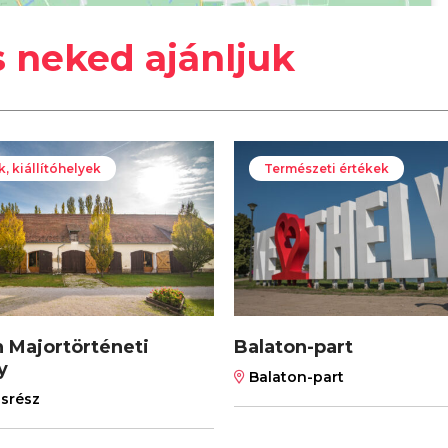
s neked ajánljuk
 kiállítóhelyek
Természeti értékek
 Majortörténeti
Balaton-part
y
Balaton-part
srész