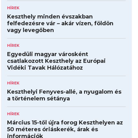
HÍREK
Keszthely minden évszakban
felfedezésre vár – akár vízen, földön
vagy levegőben
HÍREK
Egyedüli magyar városként
csatlakozott Keszthely az Európai
Vidéki Tavak Hálózatához
HÍREK
Keszthelyi Fenyves-allé, a nyugalom és
a történelem sétánya
HÍREK
Március 15-től újra forog Keszthelyen az
50 méteres óriáskerék, árak és
információk