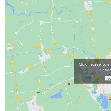
Kattints ide a tér
Click 'I agree' to
Cookie
I a