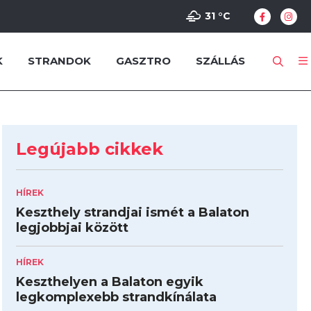
31 °
C
K
STRANDOK
GASZTRO
SZÁLLÁS
Legújabb cikkek
HÍREK
Keszthely strandjai ismét a Balaton
legjobbjai között
HÍREK
Keszthelyen a Balaton egyik
legkomplexebb strandkínálata