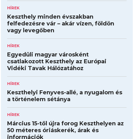
HÍREK
Keszthely minden évszakban
felfedezésre vár – akár vízen, földön
vagy levegőben
HÍREK
Egyedüli magyar városként
csatlakozott Keszthely az Európai
Vidéki Tavak Hálózatához
HÍREK
Keszthelyi Fenyves-allé, a nyugalom és
a történelem sétánya
HÍREK
Március 15-től újra forog Keszthelyen az
50 méteres óriáskerék, árak és
információk