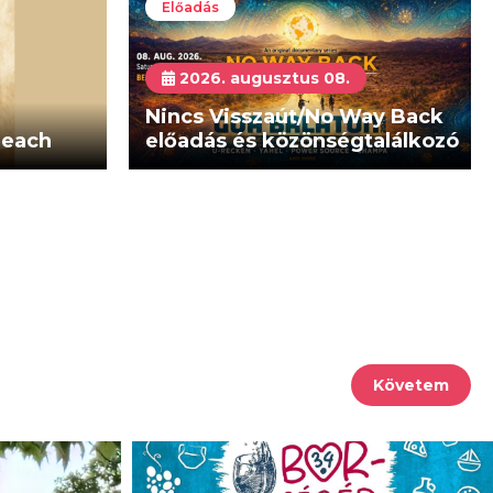
Előadás
2026. augusztus 08.
Nincs Visszaút/No Way Back
Beach
előadás és közönségtalálkozó
Követem