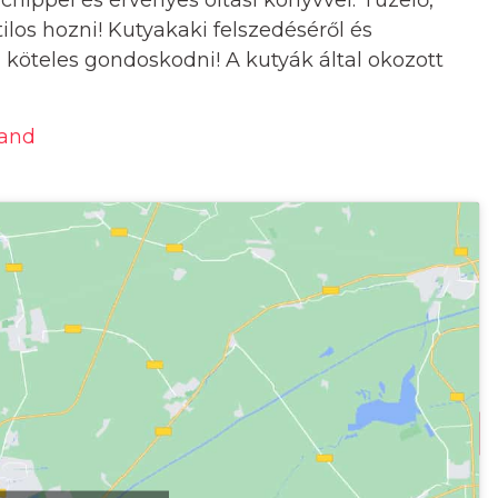
hippel és érvényes oltási könyvvel. Tüzelő,
los hozni! Kutyakaki felszedéséről és
 köteles gondoskodni! A kutyák által okozott
rand
kép megjelenítéséhez