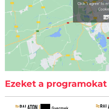
Click 'I agree' to
Cookie
I a
#
2026
#
Balaton-part
#
Fesztivál
Ezeket a programokat 