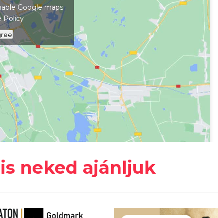
 enable Google maps
 Policy
gree
#
Keszthely
#
Kutyabarát
#
Strand
is neked ajánljuk