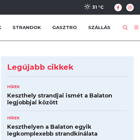
31 °
C
K
STRANDOK
GASZTRO
SZÁLLÁS
Legújabb cikkek
HÍREK
Keszthely strandjai ismét a Balaton
legjobbjai között
HÍREK
Keszthelyen a Balaton egyik
legkomplexebb strandkínálata