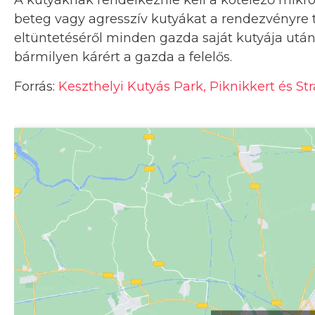
A kutyáknak rendelkeznie kell a kötelező mikroc
beteg vagy agresszív kutyákat a rendezvényre ti
eltüntetéséről minden gazda saját kutyája után
bármilyen kárért a gazda a felelős.
Forrás:
Keszthelyi Kutyás Park, Piknikkert és St
Kattints ide a tér