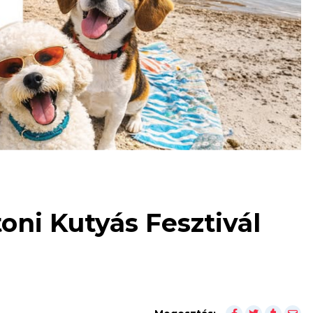
oni Kutyás Fesztivál