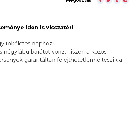
Megosztás:
eménye idén is visszatér!
gy tökéletes naphoz!
 négylábú barátot vonz, hiszen a közös
senyek garantáltan felejthetetlenné teszik a