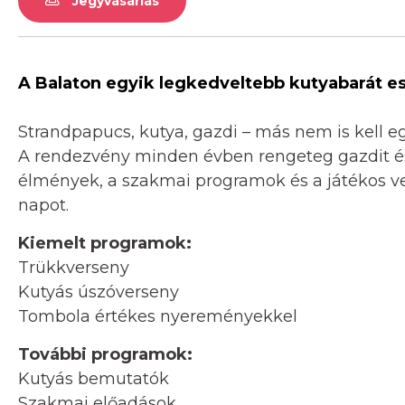
Jegyvásárlás
A Balaton egyik legkedveltebb kutyabarát es
Strandpapucs, kutya, gazdi – más nem is kell e
A rendezvény minden évben rengeteg gazdit és
élmények, a szakmai programok és a játékos ver
napot.
Kiemelt programok:
Trükkverseny
Kutyás úszóverseny
Tombola értékes nyereményekkel
További programok:
Kutyás bemutatók
Szakmai előadások