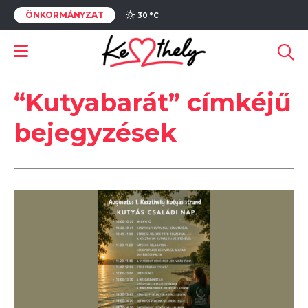
ÖNKORMÁNYZAT
30 °
C
“Kutyabarát” címkéjű
bejegyzések