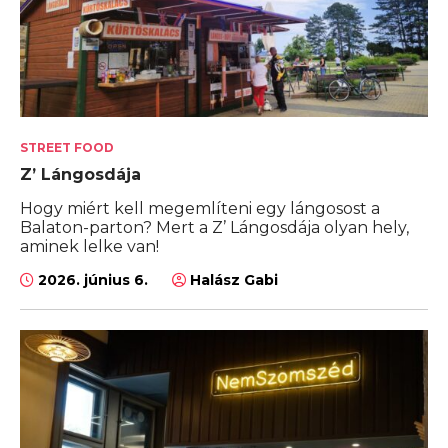
STREET FOOD
Z’ Lángosdája
Hogy miért kell megemlíteni egy lángosost a
Balaton-parton? Mert a Z’ Lángosdája olyan hely,
aminek lelke van!
2026. június 6.
Halász Gabi