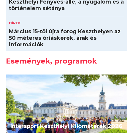
Keszthelyi Fenyves-allé, a nyugalom és a
történelem sétánya
HÍREK
Március 15-től újra forog Keszthelyen az
50 méteres óriáskerék, árak és
információk
Események, programok
Intersport Keszthelyi Kilóméterek 2026