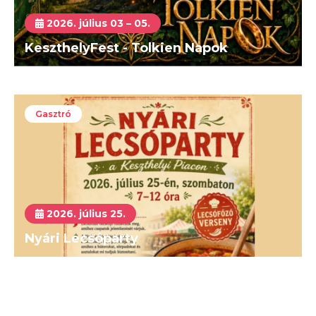
2026. július 03 – 05.
KeszthelyFest - Tolkien Napok
Gasztró
2026. július 25.
Nyári Lecsóparty