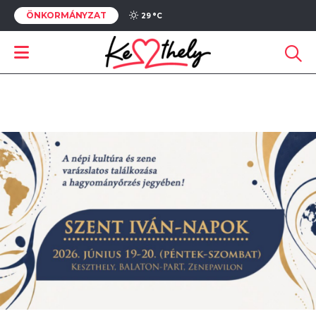
ÖNKORMÁNYZAT
29 °
C