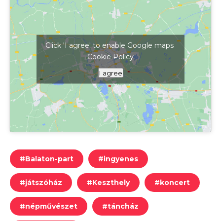
Click 'I agree' to enable Google maps
Cookie Policy
Kattints ide a térkép megjelenítéséhez
I agree
#
Balaton-part
#
ingyenes
#
játszóház
#
Keszthely
#
koncert
#
népművészet
#
táncház