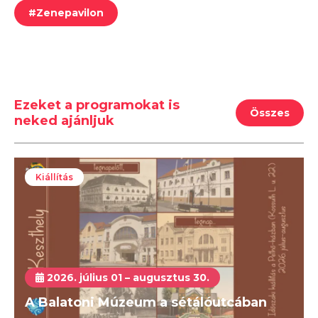
#
Zenepavilon
Ezeket a programokat is
Összes
neked ajánljuk
Kiállítás
2026. július 01 – augusztus 30.
A Balatoni Múzeum a sétálóutcában