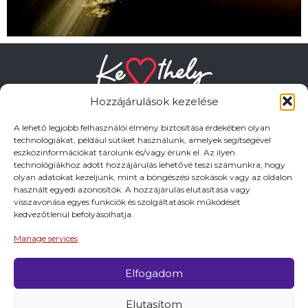
Hozzájárulások kezelése
A lehető legjobb felhasználói élmény biztosítása érdekében olyan
technológiákat, például sütiket használunk, amelyek segítségével
eszközinformációkat tárolunk és/vagy érünk el. Az ilyen
HASZNOS LINKEK
technológiákhoz adott hozzájárulás lehetővé teszi számunkra, hogy
olyan adatokat kezeljünk, mint a böngészési szokások vagy az oldalon
használt egyedi azonosítók. A hozzájárulás elutasítása vagy
Adatkezelési tájékoztató
visszavonása egyes funkciók és szolgáltatások működését
kedvezőtlenül befolyásolhatja.
Impresszum
Manage services
Elfogadom
© 2026 Minden jog fentartva.
Elutasítom
A keszthely.hu KIADÓJA KESZTHELY VÁROS