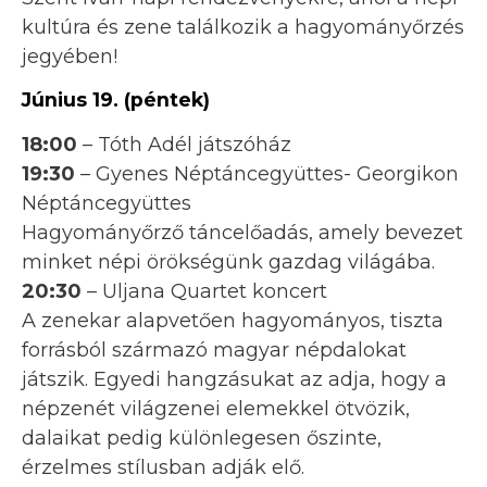
kultúra és zene találkozik a hagyományőrzés
jegyében!
Június 19. (péntek)
18:00
– Tóth Adél játszóház
19:30
– Gyenes Néptáncegyüttes- Georgikon
Néptáncegyüttes
Hagyományőrző táncelőadás, amely bevezet
minket népi örökségünk gazdag világába.
20:30
– Uljana Quartet koncert
A zenekar alapvetően hagyományos, tiszta
forrásból származó magyar népdalokat
játszik. Egyedi hangzásukat az adja, hogy a
népzenét világzenei elemekkel ötvözik,
dalaikat pedig különlegesen őszinte,
érzelmes stílusban adják elő.